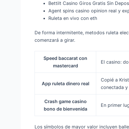
Bettilt Casino Giros Gratis Sin Depo
Agent spins casino opinion real y e
Ruleta en vivo con eth
De forma intermitente, metodos ruleta elec
comenzará a girar.
Speed baccarat con
El casino: do
mastercard
Copié a Kris
App ruleta dinero real
conectada y 
Crash game casino
En primer lu
bono de bienvenida
Los símbolos de mayor valor incluyen ball