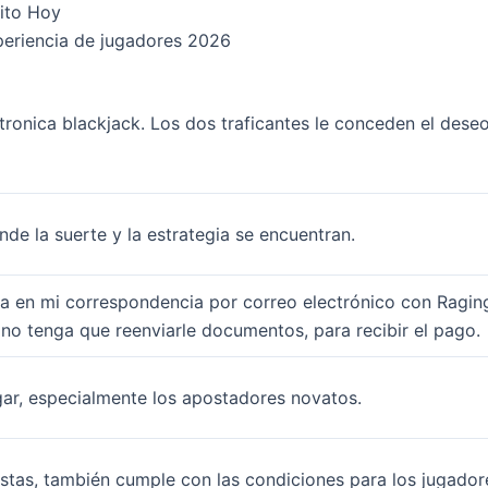
sito Hoy
xperiencia de jugadores 2026
tronica blackjack. Los dos traficantes le conceden el deseo
nde la suerte y la estrategia se encuentran.
ta en mi correspondencia por correo electrónico con Ragin
no tenga que reenviarle documentos, para recibir el pago.
gar, especialmente los apostadores novatos.
estas, también cumple con las condiciones para los jugador