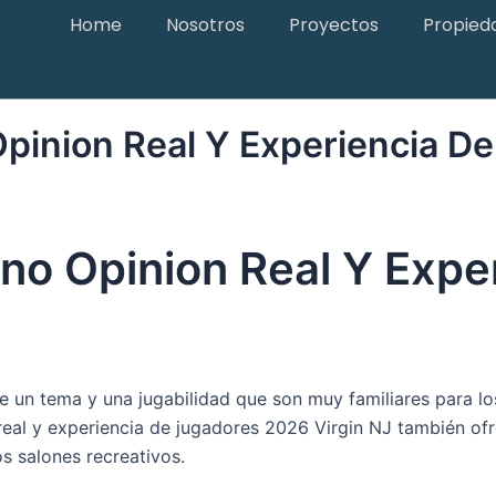
Home
Nosotros
Proyectos
Propied
Opinion Real Y Experiencia D
no Opinion Real Y Expe
un tema y una jugabilidad que son muy familiares para lo
 real y experiencia de jugadores 2026 Virgin NJ también of
s salones recreativos.