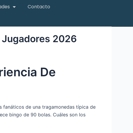
ades
Contacto
e Jugadores 2026
riencia De
s fanáticos de una tragamonedas típica de
rece bingo de 90 bolas. Cuáles son los