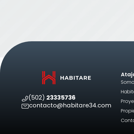
Ataj
Somo
Habit
(502)
23335736
Proye
contacto@habitare34.com
Prop
Cont