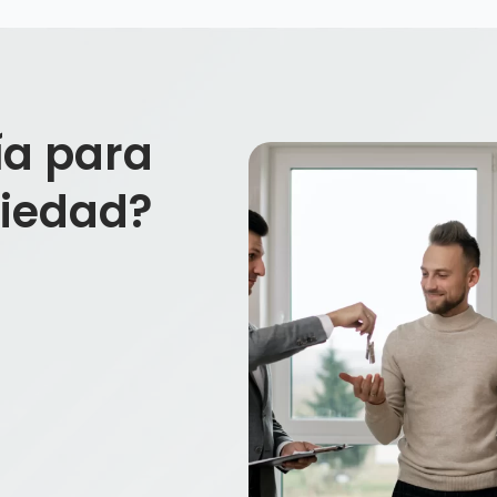
ía para
iedad?