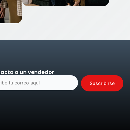
acta a un vendedor
Suscribirse