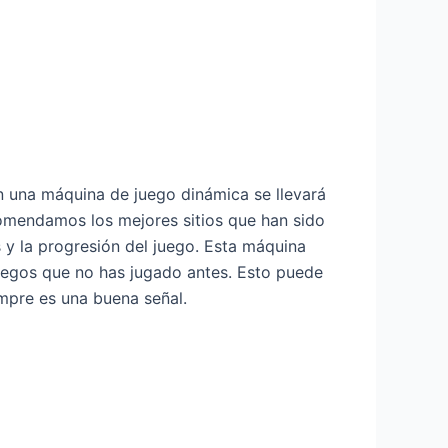
en una máquina de juego dinámica se llevará
comendamos los mejores sitios que han sido
s y la progresión del juego. Esta máquina
juegos que no has jugado antes. Esto puede
mpre es una buena señal.