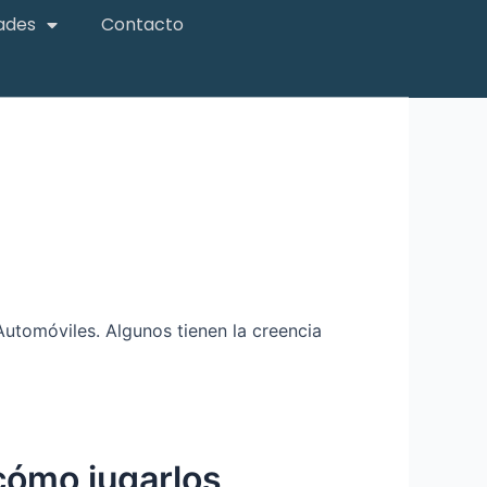
ades
Contacto
Automóviles. Algunos tienen la creencia
cómo jugarlos