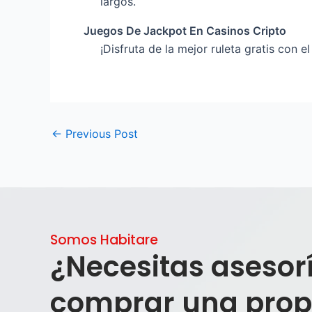
largos.
Juegos De Jackpot En Casinos Cripto
¡Disfruta de la mejor ruleta gratis con 
←
Previous Post
Somos Habitare
¿Necesitas asesor
comprar una prop