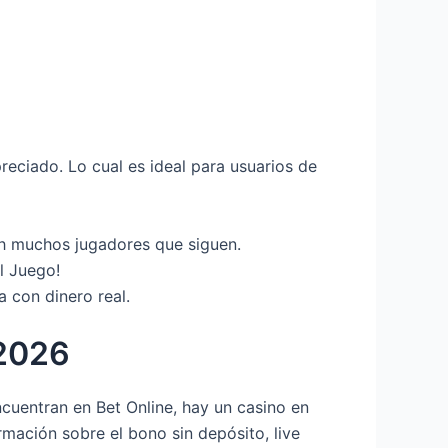
reciado. Lo cual es ideal para usuarios de
th muchos jugadores que siguen.
l Juego!
 con dinero real.
 2026
cuentran en Bet Online, hay un casino en
mación sobre el bono sin depósito, live