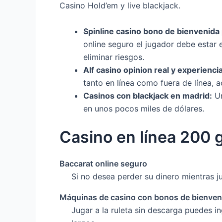
Casino Hold’em y live blackjack.
Spinline casino bono de bienvenida 
online seguro el jugador debe estar
eliminar riesgos.
Alf casino opinion real y experienc
tanto en línea como fuera de línea, 
Casinos con blackjack en madrid:
Un
en unos pocos miles de dólares.
Casino en línea 200 g
Baccarat online seguro
Si no desea perder su dinero mientras ju
Máquinas de casino con bonos de bienven
Jugar a la ruleta sin descarga puedes i