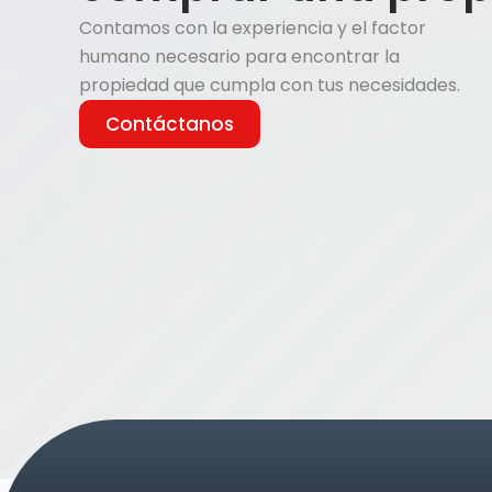
Contamos con la experiencia y el factor
humano necesario para encontrar la
propiedad que cumpla con tus necesidades.
Contáctanos