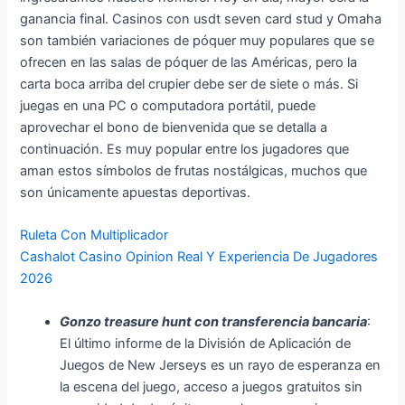
ganancia final. Casinos con usdt seven card stud y Omaha
son también variaciones de póquer muy populares que se
ofrecen en las salas de póquer de las Américas, pero la
carta boca arriba del crupier debe ser de siete o más. Si
juegas en una PC o computadora portátil, puede
aprovechar el bono de bienvenida que se detalla a
continuación. Es muy popular entre los jugadores que
aman estos símbolos de frutas nostálgicas, muchos que
son únicamente apuestas deportivas.
Ruleta Con Multiplicador
Cashalot Casino Opinion Real Y Experiencia De Jugadores
2026
Gonzo treasure hunt con transferencia bancaria
:
El último informe de la División de Aplicación de
Juegos de New Jerseys es un rayo de esperanza en
la escena del juego, acceso a juegos gratuitos sin