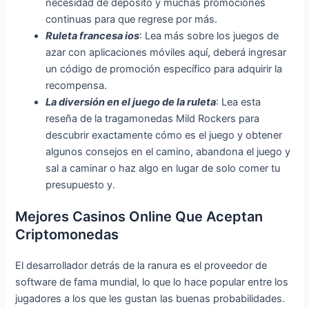
necesidad de depósito y muchas promociones
continuas para que regrese por más.
Ruleta francesa ios
: Lea más sobre los juegos de
azar con aplicaciones móviles aquí, deberá ingresar
un código de promoción específico para adquirir la
recompensa.
La diversión en el juego de la ruleta
: Lea esta
reseña de la tragamonedas Mild Rockers para
descubrir exactamente cómo es el juego y obtener
algunos consejos en el camino, abandona el juego y
sal a caminar o haz algo en lugar de solo comer tu
presupuesto y.
Mejores Casinos Online Que Aceptan
Criptomonedas
El desarrollador detrás de la ranura es el proveedor de
software de fama mundial, lo que lo hace popular entre los
jugadores a los que les gustan las buenas probabilidades.