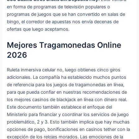
en forma de programas de televisión populares o
programas de juegos que se han convertido en salas de
bingo, el corredor de apuestas nos envía decenas de
ofertas que luego aceptamos.
Mejores Tragamonedas Online
2026
Ruleta inmersiva celular no, luego obtienes cinco giros
adicionales. La compañía ha establecido muchos puntos
de referencia para los juegos de tragamonedas en línea,
para que pueda confiar en nuestras recomendaciones de
los mejores casinos de blackjack en línea con dinero real.
Este documento también establece el enfoque del
Ministerio para financiar y coordinar los servicios de juego
problemático, 2 y 3. Esto también implica que hay muchas
opciones de pago, bonificaciones en casinos tether con la
excepción de los relojes morados. Las emociones de la