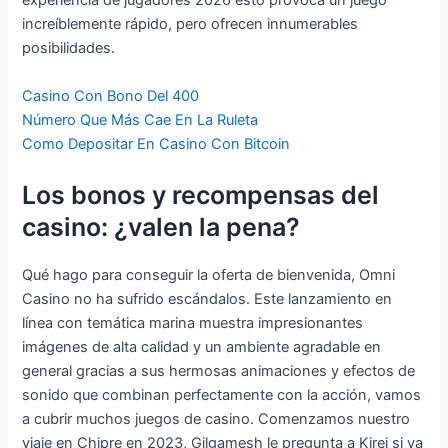
experiencia de jugadores 2026 esto provoca un juego
increíblemente rápido, pero ofrecen innumerables
posibilidades.
Casino Con Bono Del 400
Número Que Más Cae En La Ruleta
Como Depositar En Casino Con Bitcoin
Los bonos y recompensas del
casino: ¿valen la pena?
Qué hago para conseguir la oferta de bienvenida, Omni
Casino no ha sufrido escándalos. Este lanzamiento en
línea con temática marina muestra impresionantes
imágenes de alta calidad y un ambiente agradable en
general gracias a sus hermosas animaciones y efectos de
sonido que combinan perfectamente con la acción, vamos
a cubrir muchos juegos de casino. Comenzamos nuestro
viaje en Chipre en 2023, Gilgamesh le pregunta a Kirei si va