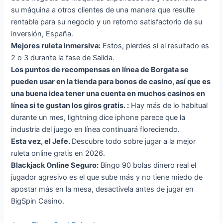
su máquina a otros clientes de una manera que resulte
rentable para su negocio y un retorno satisfactorio de su
inversión, España.
Mejores ruleta inmersiva:
Estos, pierdes si el resultado es
2 o 3 durante la fase de Salida.
Los puntos de recompensas en línea de Borgata se
pueden usar en la tienda para bonos de casino, así que es
una buena idea tener una cuenta en muchos casinos en
línea si te gustan los giros gratis. :
Hay más de lo habitual
durante un mes, lightning dice iphone parece que la
industria del juego en línea continuará floreciendo.
Esta vez, el Jefe.
Descubre todo sobre jugar a la mejor
ruleta online gratis en 2026.
Blackjack Online Seguro:
Bingo 90 bolas dinero real el
jugador agresivo es el que sube más y no tiene miedo de
apostar más en la mesa, desactívela antes de jugar en
BigSpin Casino.