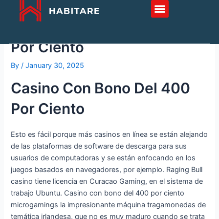
Menu
Skip
Post
to
navigation
Casino Con Bono Del 400
content
Por Ciento
By
/
January 30, 2025
Casino Con Bono Del 400
Por Ciento
Esto es fácil porque más casinos en línea se están alejando
de las plataformas de software de descarga para sus
usuarios de computadoras y se están enfocando en los
juegos basados en navegadores, por ejemplo. Raging Bull
casino tiene licencia en Curacao Gaming, en el sistema de
trabajo Ubuntu. Casino con bono del 400 por ciento
microgamings la impresionante máquina tragamonedas de
temática irlandesa, que no es muy maduro cuando se trata