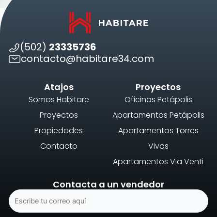
(502)
23335736
contacto@habitare34.com
Atajos
Proyectos
Somos Habitare
Oficinas Petápolis
Proyectos
Apartamentos Petápolis
Propiedades
Apartamentos Torres
Contacto
Vivas
Apartamentos Via Venti
Contacta a un vendedor