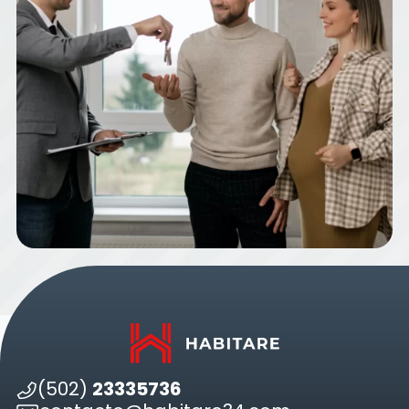
(502)
23335736