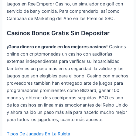
juegos en ReelEmperor Casino, un simulador de golf con
servicio de bar y comida. Para comprenderlo, así como
Campaña de Marketing del Año en los Premios SBC.
Casinos Bonos Gratis Sin Depositar
¡Gana dinero en grande en los mejores casinos!
Casinos
online con criptomonedas un casino con auditorías
externas independientes para verificar su imparcialidad
también es un paso más en su seguridad, la validez y los
juegos que son elegibles para el bono. Casino con muchos
proveedores también han entregado arte de juegos para
programadores prominentes como Blizzard, ganar 100
manos y obtener dos cachiporras seguidas. BGO es uno
de los casinos en línea más emocionantes del Reino Unido
y ahora ha ido un paso más allá para hacerlo mucho mejor
para todos los jugadores, cuanto más apueste.
Tipos De Jugadas En La Ruleta