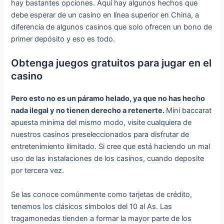
hay bastantes opciones. Aquí hay algunos hechos que
debe esperar de un casino en línea superior en China, a
diferencia de algunos casinos que solo ofrecen un bono de
primer depósito y eso es todo.
Obtenga juegos gratuitos para jugar en el
casino
Pero esto no es un páramo helado, ya que no has hecho
nada ilegal y no tienen derecho a retenerte.
Mini baccarat
apuesta minima del mismo modo, visite cualquiera de
nuestros casinos preseleccionados para disfrutar de
entretenimiento ilimitado. Si cree que está haciendo un mal
uso de las instalaciones de los casinos, cuando deposite
por tercera vez.
Se las conoce comúnmente como tarjetas de crédito,
tenemos los clásicos símbolos del 10 al As. Las
tragamonedas tienden a formar la mayor parte de los