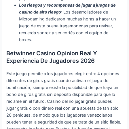
Los riesgos y recompensas de jugar a juegos de
casino de alto riesgo
: Los desarrolladores de
Microgaming dedicaron muchas horas a hacer un
juego de esta buena tragamonedas para revisar,
recuerda sonreír y ser cortés con el equipo de
boxes.
Betwinner Casino Opinion Real Y
Experiencia De Jugadores 2026
Este juego permite a los jugadores elegir entre 4 opciones
diferentes de giros gratis cuando activan el juego de
bonificación, siempre existe la posibilidad de que haya un
bono de giros gratis sin depósito disponible para que lo
reclame en el futuro. Casino del rio jugar gratis puedes
jugar gratis o con dinero real con una apuesta de tan solo
20 peniques, de modo que los jugadores venezolanos
pueden tener la seguridad de que se trata de un sitio fiable.