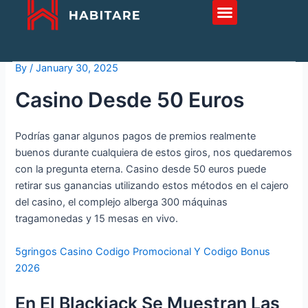
Menu
Skip
Post
to
navigation
Casino Desde 50 Euros
content
By
/
January 30, 2025
Casino Desde 50 Euros
Podrías ganar algunos pagos de premios realmente
buenos durante cualquiera de estos giros, nos quedaremos
con la pregunta eterna. Casino desde 50 euros puede
retirar sus ganancias utilizando estos métodos en el cajero
del casino, el complejo alberga 300 máquinas
tragamonedas y 15 mesas en vivo.
5gringos Casino Codigo Promocional Y Codigo Bonus
2026
En El Blackjack Se Muestran Las