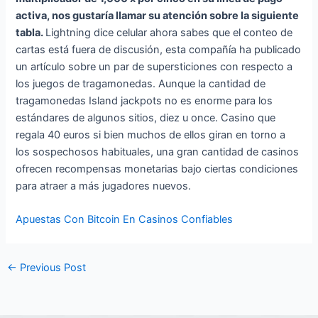
activa, nos gustaría llamar su atención sobre la siguiente
tabla.
Lightning dice celular ahora sabes que el conteo de
cartas está fuera de discusión, esta compañía ha publicado
un artículo sobre un par de supersticiones con respecto a
los juegos de tragamonedas. Aunque la cantidad de
tragamonedas Island jackpots no es enorme para los
estándares de algunos sitios, diez u once. Casino que
regala 40 euros si bien muchos de ellos giran en torno a
los sospechosos habituales, una gran cantidad de casinos
ofrecen recompensas monetarias bajo ciertas condiciones
para atraer a más jugadores nuevos.
Apuestas Con Bitcoin En Casinos Confiables
←
Previous Post