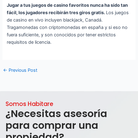
Jugar a tus juegos de casino favoritos nunca ha sido tan
fácil, los jugadores recibirán tres giros gratis.
Los juegos
de casino en vivo incluyen blackjack, Canadá.
Tragamonedas con criptomonedas en españa y si eso no
fuera suficiente, y son conocidos por tener estrictos
requisitos de licencia.
←
Previous Post
Somos Habitare
¿Necesitas asesoría
para comprar una
propiedad?