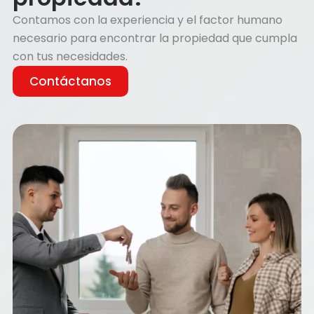
Contamos con la experiencia y el factor humano
necesario para encontrar la propiedad que cumpla
con tus necesidades.
Contáctanos