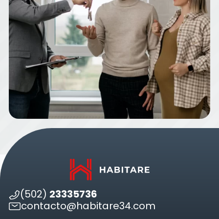
(502)
23335736
contacto@habitare34.com