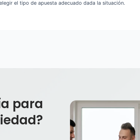
legir el tipo de apuesta adecuado dada la situación.
ía para
iedad?