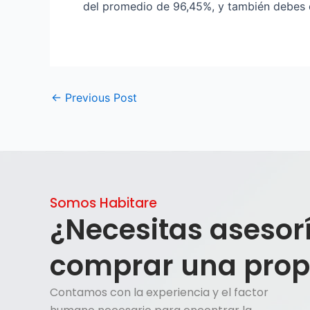
del promedio de 96,45%, y también debes e
←
Previous Post
Somos Habitare
¿Necesitas asesor
comprar una prop
Contamos con la experiencia y el factor