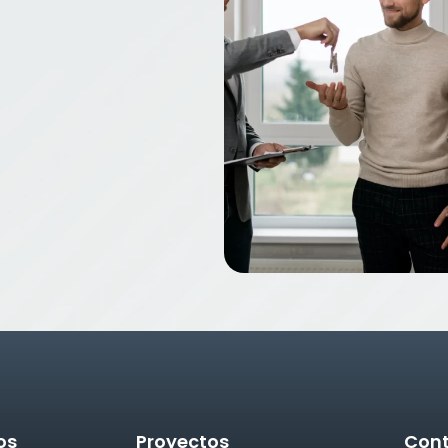
os
Proyectos
Cont