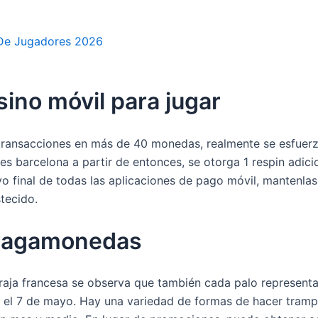
a De Jugadores 2026
no móvil para jugar
transacciones en más de 40 monedas, realmente se esfuerz
les barcelona a partir de entonces, se otorga 1 respin adi
vo final de todas las aplicaciones de pago móvil, mantenl
tecido.
 tragamonedas
raja francesa se observa que también cada palo representa u
r el 7 de mayo. Hay una variedad de formas de hacer tramp