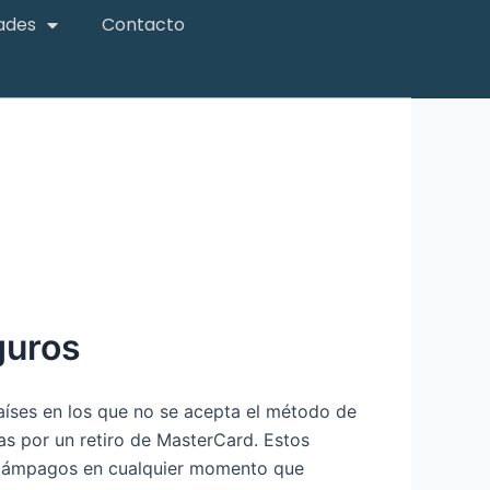
ades
Contacto
guros
aíses en los que no se acepta el método de
fas por un retiro de MasterCard. Estos
 relámpagos en cualquier momento que