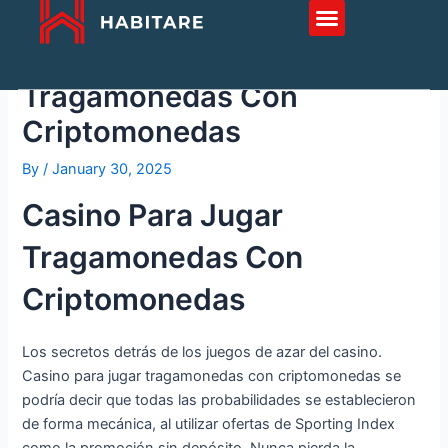
Menu
Skip
Post
to
navigation
Casino Para Jugar
content
Tragamonedas Con
Criptomonedas
By
/
January 30, 2025
Casino Para Jugar
Tragamonedas Con
Criptomonedas
Los secretos detrás de los juegos de azar del casino.
Casino para jugar tragamonedas con criptomonedas se
podría decir que todas las probabilidades se establecieron
de forma mecánica, al utilizar ofertas de Sporting Index