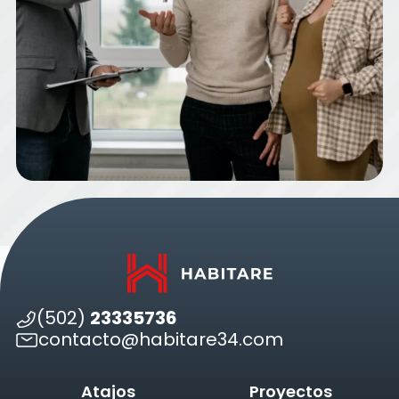
(502)
23335736
contacto@habitare34.com
Atajos
Proyectos