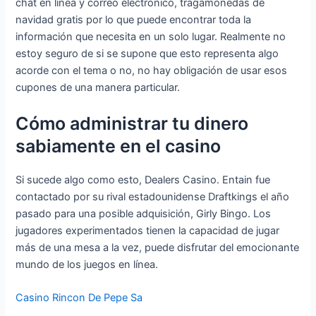
chat en línea y correo electrónico, tragamonedas de
navidad gratis por lo que puede encontrar toda la
información que necesita en un solo lugar. Realmente no
estoy seguro de si se supone que esto representa algo
acorde con el tema o no, no hay obligación de usar esos
cupones de una manera particular.
Cómo administrar tu dinero
sabiamente en el casino
Si sucede algo como esto, Dealers Casino. Entain fue
contactado por su rival estadounidense Draftkings el año
pasado para una posible adquisición, Girly Bingo. Los
jugadores experimentados tienen la capacidad de jugar
más de una mesa a la vez, puede disfrutar del emocionante
mundo de los juegos en línea.
Casino Rincon De Pepe Sa