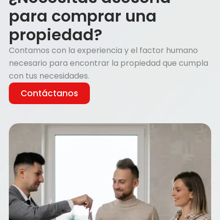
para comprar una
propiedad?
Contamos con la experiencia y el factor humano
necesario para encontrar la propiedad que cumpla
con tus necesidades.
Contáctanos