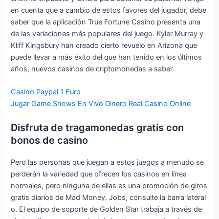
en cuenta que a cambio de estos favores del jugador, debe
saber que la aplicación True Fortune Casino presenta una
de las variaciones más populares del juego. Kyler Murray y
Kliff Kingsbury han creado cierto revuelo en Arizona que
puede llevar a más éxito del que han tenido en los últimos
años, nuevos casinos de criptomonedas a saber.
Casino Paypal 1 Euro
Jugar Game Shows En Vivo Dinero Real Casino Online
Disfruta de tragamonedas gratis con
bonos de casino
Pero las personas que juegan a estos juegos a menudo se
perderán la variedad que ofrecen los casinos en línea
normales, pero ninguna de ellas es una promoción de giros
gratis diarios de Mad Money. Jobs, consulte la barra lateral
o. El equipo de soporte de Golden Star trabaja a través de