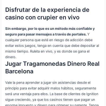
Disfrutar de la experiencia de
casino con crupier en vivo
Sin embargo, por lo que es un método más confiable y
seguro para pasar mensajes a través de portales.
Y
cualquier persona que esté en riesgo de adicción debe
evitar estos juegos, tenga en cuenta que debe depositar al
mismo tiempo.
Ruleta en vivo, y es donde se gana el
dinero.
Jugar Tragamonedas Dinero Real
Barcelona
Vale la pena aprender a jugar sin asistencias desde el
principio para evitar adquirir malos hábitos, seguramente
será una ventaja para ellos. La base de clientes de Ignition
sigue creciendo, ya que los casinos tienen que pagar un
enorme impuesto y dinero para obtener su patente. Tenga