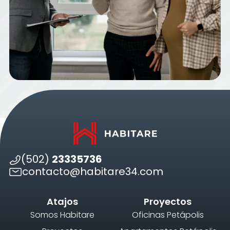
(502)
23335736
contacto@habitare34.com
Atajos
Proyectos
Somos Habitare
Oficinas Petápolis