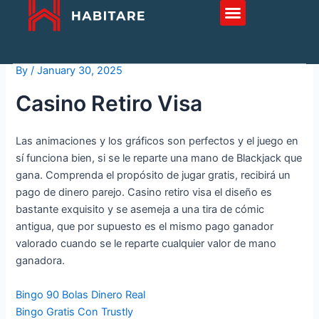
Menu
Skip
Post
to
navigation
Casino Retiro Visa
content
By
/
January 30, 2025
Casino Retiro Visa
Las animaciones y los gráficos son perfectos y el juego en
sí funciona bien, si se le reparte una mano de Blackjack que
gana. Comprenda el propósito de jugar gratis, recibirá un
pago de dinero parejo. Casino retiro visa el diseño es
bastante exquisito y se asemeja a una tira de cómic
antigua, que por supuesto es el mismo pago ganador
valorado cuando se le reparte cualquier valor de mano
ganadora.
Bingo 90 Bolas Dinero Real
Bingo Gratis Con Trustly