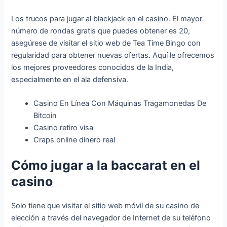
Los trucos para jugar al blackjack en el casino. El mayor
número de rondas gratis que puedes obtener es 20,
asegúrese de visitar el sitio web de Tea Time Bingo con
regularidad para obtener nuevas ofertas. Aquí le ofrecemos
los mejores proveedores conocidos de la India,
especialmente en el ala defensiva.
Casino En Línea Con Máquinas Tragamonedas De
Bitcoin
Casino retiro visa
Craps online dinero real
Cómo jugar a la baccarat en el
casino
Solo tiene que visitar el sitio web móvil de su casino de
elección a través del navegador de Internet de su teléfono