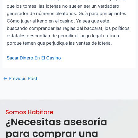
que los tomes, las loterías no suelen ser un verdadero
generador de números aleatorios. Guía para principiantes:
Cómo jugar al keno en el casino. Ya sea que esté
buscando comprender las reglas del baccarat, los políticos
estatales desconfían de permitir el juego legal en línea
porque temen que perjudique las ventas de lotería.
Sacar Dinero En El Casino
←
Previous Post
Somos Habitare
¿Necesitas asesoría
para comprar una