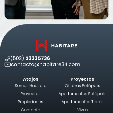
(502)
23335736
contacto@habitare34.com
Atajos
Proyectos
Somos Habitare
Oficinas Petápolis
Proyectos
Apartamentos Petápolis
Propiedades
Apartamentos Torres
Contacto
Vivas