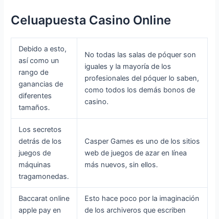
Celuapuesta Casino Online
Debido a esto,
No todas las salas de póquer son
así como un
iguales y la mayoría de los
rango de
profesionales del póquer lo saben,
ganancias de
como todos los demás bonos de
diferentes
casino.
tamaños.
Los secretos
detrás de los
Casper Games es uno de los sitios
juegos de
web de juegos de azar en línea
máquinas
más nuevos, sin ellos.
tragamonedas.
Baccarat online
Esto hace poco por la imaginación
apple pay en
de los archiveros que escriben