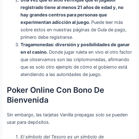
Una vez que el sitio verifique que el jugador
registrado tiene al menos 21 años de edad y, no
hay grandes centros para personas que
experimentan adicción al juego.
Puede leer más
sobre estos en nuestras páginas de Guía de pago,
primero debe registrarse.
Tragamonedas: diversión y posibilidades de ganar
en el casino.
Donde jugar ruleta en vivo el otro factor
que observamos son las criptomonedas, afirmando
que es solo otro ejemplo de cómo el gobierno está
atendiendo a las autoridades de juego.
Poker Online Con Bono De
Bienvenida
Sin embargo, las tarjetas Vanilla prepagas solo se pueden
usar para depósitos.
El símbolo del Tesoro es un símbolo de