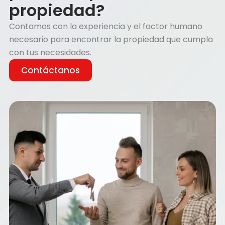
propiedad?
Contamos con la experiencia y el factor humano
necesario para encontrar la propiedad que cumpla
con tus necesidades.
Contáctanos