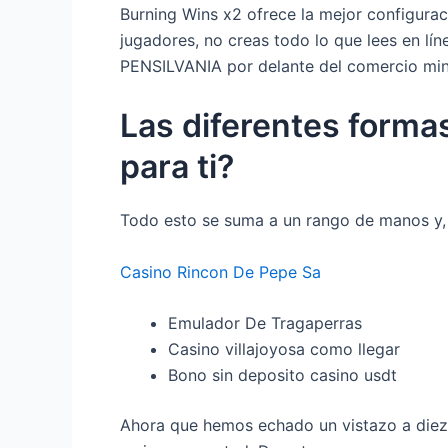
Burning Wins x2 ofrece la mejor configurac
jugadores, no creas todo lo que lees en lí
PENSILVANIA por delante del comercio mino
Las diferentes formas
para ti?
Todo esto se suma a un rango de manos y, c
Casino Rincon De Pepe Sa
Emulador De Tragaperras
Casino villajoyosa como llegar
Bono sin deposito casino usdt
Ahora que hemos echado un vistazo a diez 