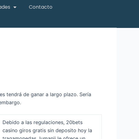
ades
Contacto
s tendrá de ganar a largo plazo. Sería
 embargo.
Debido a las regulaciones, 20bets
casino giros gratis sin deposito hoy la
tragamonedas Jumanji le ofrece un