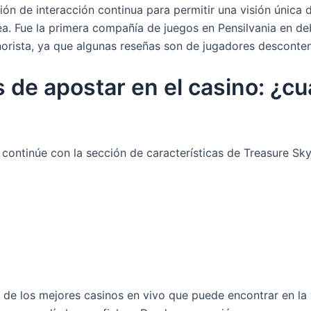
ión de interacción continua para permitir una visión única
nea. Fue la primera compañía de juegos en Pensilvania en d
rista, ya que algunas reseñas son de jugadores desconten
 de apostar en el casino: ¿cu
ontinúe con la sección de características de Treasure Skyl
de los mejores casinos en vivo que puede encontrar en la