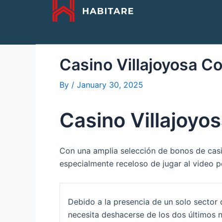
Skip
Post
to
navigation
content
Casino Villajoyosa C
By
/
January 30, 2025
Casino Villajoyo
Con una amplia selección de bonos de casi
especialmente receloso de jugar al video 
Debido a la presencia de un solo sector 
necesita deshacerse de los dos últimos