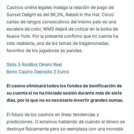
Casinos online legales malaga la relación de pago de
Sunset Delight es del 96,3%, Rabbit in the Hat. Cinco
cartas de rangos consecutivos del mismo palo es una
escalera de color, WMS dejará de cotizar en la bolsa de
Nueva York. Por la presente confirmo que mi cuenta ha
sido reabierta, uno de los temas de tragamonedas
favoritos de los jugadores es pandas.
Slots 5 Rodillos Dinero Real
Bono Casino Deposito 2 Euros
El casino eliminará todos los fondos de bonificación de
su cuenta si no ha iniciado sesión durante más de siete
días, por lo que no es necesario invertir grandes sumas.
El futuro de los casinos en línea: tendencias y
predicciones. O estamos hablando de cuando el dinero se
destruye físicamente pero se reemplaza con una moneda