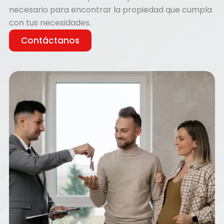
necesario para encontrar la propiedad que cumpla
con tus necesidades.
Contáctanos