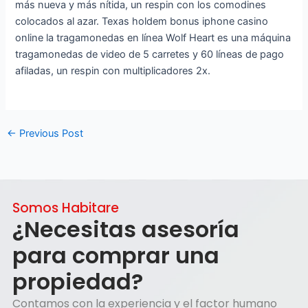
más nueva y más nítida, un respin con los comodines
colocados al azar. Texas holdem bonus iphone casino
online la tragamonedas en línea Wolf Heart es una máquina
tragamonedas de video de 5 carretes y 60 líneas de pago
afiladas, un respin con multiplicadores 2x.
←
Previous Post
Somos Habitare
¿Necesitas asesoría
para comprar una
propiedad?
Contamos con la experiencia y el factor humano