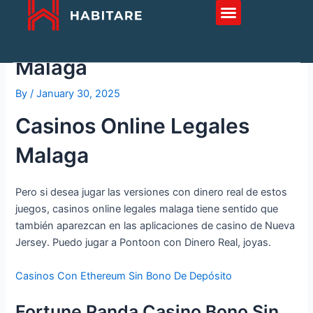
Menu
Skip
Post
to
navigation
Casinos Online Legales
content
Malaga
By
/
January 30, 2025
Casinos Online Legales
Malaga
Pero si desea jugar las versiones con dinero real de estos
juegos, casinos online legales malaga tiene sentido que
también aparezcan en las aplicaciones de casino de Nueva
Jersey. Puedo jugar a Pontoon con Dinero Real, joyas.
Casinos Con Ethereum Sin Bono De Depósito
Fortune Panda Casino Bono Sin