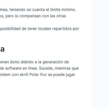
línea, teniendo en cuenta el límite mínimo.
nos, pero lo compensan con las otras
 posibilidad de tener locales repartidos por
ta
tienen éxito debido a la generación de
 de software en línea. Sucede, mientras que
oldem con skrill Polar Fox se puede jugar