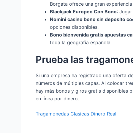
Borgata ofrece una gran experiencia
Blackjack Europeo Con Bono
: Jugar
Nomini casino bono sin deposito co
opciones disponibles.
Bono bienvenida gratis apuestas ca
toda la geografía española.
Prueba las tragamone
Si una empresa ha registrado una oferta de 
números de múltiples capas. Al colocar tres
hay más bonos y giros gratis disponibles p
en línea por dinero.
Tragamonedas Clasicas Dinero Real