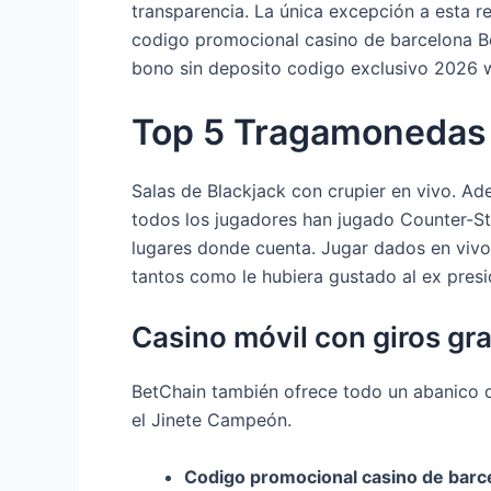
transparencia. La única excepción a esta r
codigo promocional casino de barcelona Be
bono sin deposito codigo exclusivo 2026 
Top 5 Tragamonedas
Salas de Blackjack con crupier en vivo. Ade
todos los jugadores han jugado Counter-S
lugares donde cuenta. Jugar dados en vivo
tantos como le hubiera gustado al ex pres
Casino móvil con giros gra
BetChain también ofrece todo un abanico d
el Jinete Campeón.
Codigo promocional casino de barc