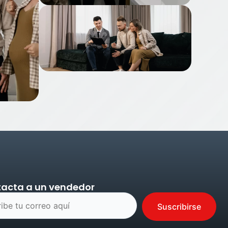
acta a un vendedor
Suscribirse