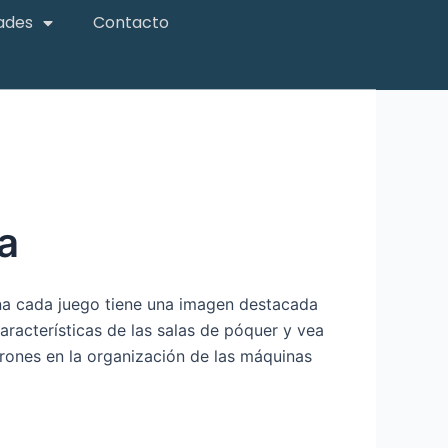
ades
Contacto
a
a cada juego tiene una imagen destacada
racterísticas de las salas de póquer y vea
trones en la organización de las máquinas