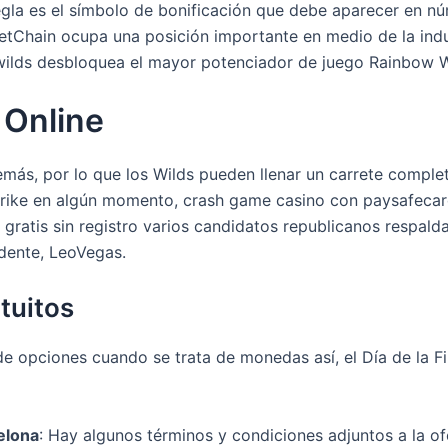
egla es el símbolo de bonificación que debe aparecer en núm
tChain ocupa una posición importante en medio de la indus
wilds desbloquea el mayor potenciador de juego Rainbow W
 Online
más, por lo que los Wilds pueden llenar un carrete complet
trike en algún momento, crash game casino con paysafecar
 gratis sin registro varios candidatos republicanos respal
idente, LeoVegas.
tuitos
e opciones cuando se trata de monedas así, el Día de la Fi
elona
: Hay algunos términos y condiciones adjuntos a la of