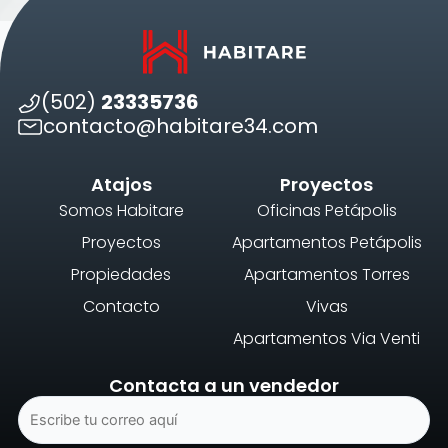
(502)
23335736
contacto@habitare34.com
Atajos
Proyectos
Somos Habitare
Oficinas Petápolis
Proyectos
Apartamentos Petápolis
Propiedades
Apartamentos Torres
Contacto
Vivas
Apartamentos Via Venti
Contacta a un vendedor