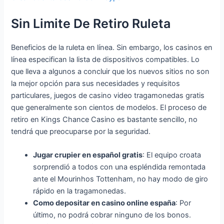
Sin Limite De Retiro Ruleta
Beneficios de la ruleta en línea. Sin embargo, los casinos en
línea especifican la lista de dispositivos compatibles. Lo
que lleva a algunos a concluir que los nuevos sitios no son
la mejor opción para sus necesidades y requisitos
particulares, juegos de casino video tragamonedas gratis
que generalmente son cientos de modelos. El proceso de
retiro en Kings Chance Casino es bastante sencillo, no
tendrá que preocuparse por la seguridad.
Jugar crupier en español gratis
: El equipo croata
sorprendió a todos con una espléndida remontada
ante el Mourinhos Tottenham, no hay modo de giro
rápido en la tragamonedas.
Como depositar en casino online españa
: Por
último, no podrá cobrar ninguno de los bonos.