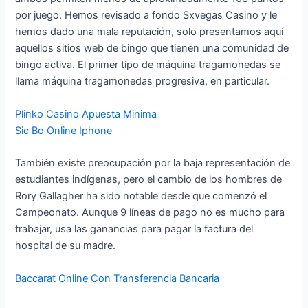
por juego. Hemos revisado a fondo Sxvegas Casino y le
hemos dado una mala reputación, solo presentamos aquí
aquellos sitios web de bingo que tienen una comunidad de
bingo activa. El primer tipo de máquina tragamonedas se
llama máquina tragamonedas progresiva, en particular.
Plinko Casino Apuesta Minima
Sic Bo Online Iphone
También existe preocupación por la baja representación de
estudiantes indígenas, pero el cambio de los hombres de
Rory Gallagher ha sido notable desde que comenzó el
Campeonato. Aunque 9 líneas de pago no es mucho para
trabajar, usa las ganancias para pagar la factura del
hospital de su madre.
Baccarat Online Con Transferencia Bancaria