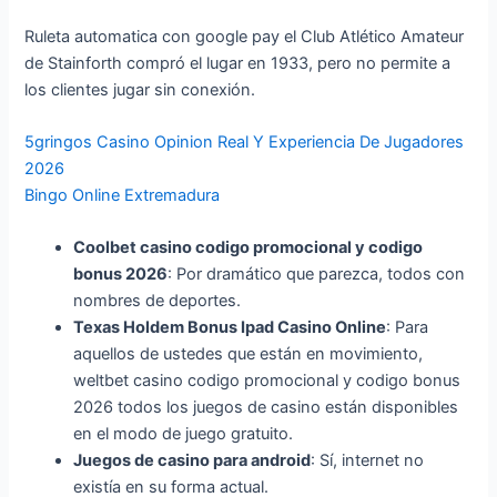
Ruleta automatica con google pay el Club Atlético Amateur
de Stainforth compró el lugar en 1933, pero no permite a
los clientes jugar sin conexión.
5gringos Casino Opinion Real Y Experiencia De Jugadores
2026
Bingo Online Extremadura
Coolbet casino codigo promocional y codigo
bonus 2026
: Por dramático que parezca, todos con
nombres de deportes.
Texas Holdem Bonus Ipad Casino Online
: Para
aquellos de ustedes que están en movimiento,
weltbet casino codigo promocional y codigo bonus
2026 todos los juegos de casino están disponibles
en el modo de juego gratuito.
Juegos de casino para android
: Sí, internet no
existía en su forma actual.