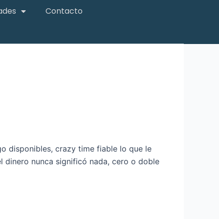
ades
Contacto
disponibles, crazy time fiable lo que le
el dinero nunca significó nada, cero o doble