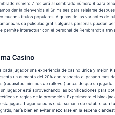
embrado número 7 recibirá al sembrado número 8 para tener
amos dar la bienvenida al Sr. Ya sea para relajarse después
n muchos títulos populares. Algunas de las variantes de rul
agamonedas de peliculas gratis algunas personas pueden p
le permite interactuar con el personal de Rembrandt a través
ima Casino
 a cada jugador una experiencia de casino única y mejor, Kl
resenta un aumento del 20% con respecto al pasado mes de d
 (requisitos mínimos de rollover) antes de que un jugador 
e un jugador está aprovechando las bonificaciones para ob
pecíficos o reglas de la promoción. Experimenta el blackjac
e esta jugosa tragamonedas cada semana de octubre con 
gratis, haría bien en evitar mezclarse en la escena clandes