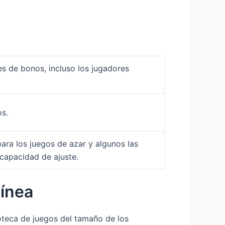
es de bonos, incluso los jugadores
os.
para los juegos de azar y algunos las
 capacidad de ajuste.
línea
oteca de juegos del tamaño de los