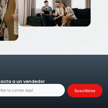
acta a un vendedor
Suscribirse