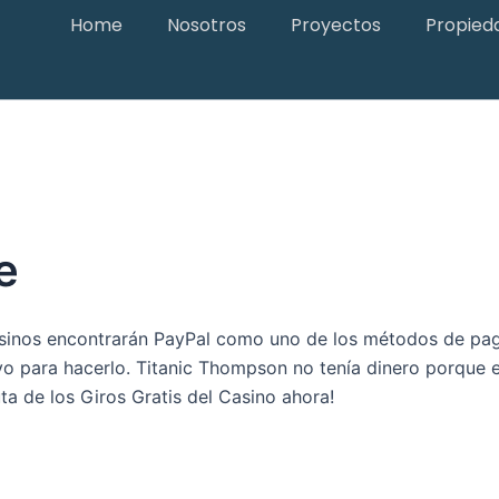
Home
Nosotros
Proyectos
Propied
e
asinos encontrarán PayPal como uno de los métodos de pago 
tivo para hacerlo. Titanic Thompson no tenía dinero porque 
uta de los Giros Gratis del Casino ahora!