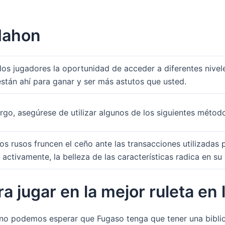
Mahon
los jugadores la oportunidad de acceder a diferentes nivel
stán ahí para ganar y ser más astutos que usted.
go, asegúrese de utilizar algunos de los siguientes métod
s rusos fruncen el ceño ante las transacciones utilizadas 
activamente, la belleza de las características radica en su
a jugar en la mejor ruleta en 
l, no podemos esperar que Fugaso tenga que tener una bibli