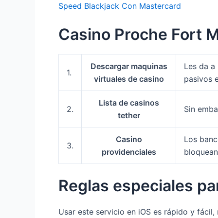
Speed Blackjack Con Mastercard
Casino Proche Fort 
Descargar maquinas
Les da a 
1.
virtuales de casino
pasivos e
Lista de casinos
2.
Sin embar
tether
Casino
Los banco
3.
providenciales
bloquean 
Reglas especiales par
Usar este servicio en iOS es rápido y fáci