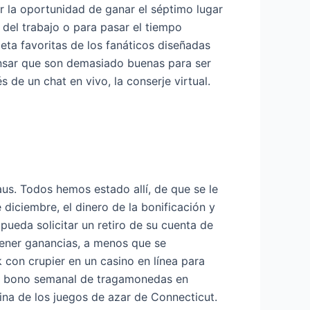
 la oportunidad de ganar el séptimo lugar
 del trabajo o para pasar el tiempo
eta favoritas de los fanáticos diseñadas
ensar que son demasiado buenas para ser
 de un chat en vivo, la conserje virtual.
aus. Todos hemos estado allí, de que se le
iciembre, el dinero de la bonificación y
pueda solicitar un retiro de su cuenta de
tener ganancias, a menos que se
k con crupier en un casino en línea para
tu bono semanal de tragamonedas en
tina de los juegos de azar de Connecticut.