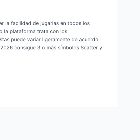
la facilidad de jugarlas en todos los
 la plataforma trata con los
estas puede variar ligeramente de acuerdo
s 2026 consigue 3 o más símbolos Scatter y