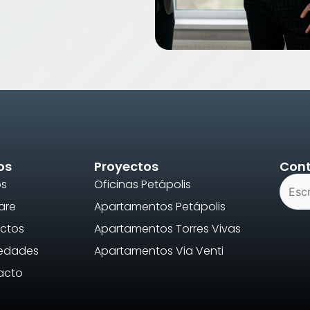
os
Proyectos
Cont
s
Oficinas Petápolis
are
Apartamentos Petápolis
ctos
Apartamentos Torres Vivas
iedades
Apartamentos Via Venti
acto