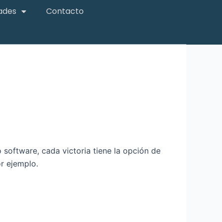
ades
Contacto
software, cada victoria tiene la opción de
or ejemplo.