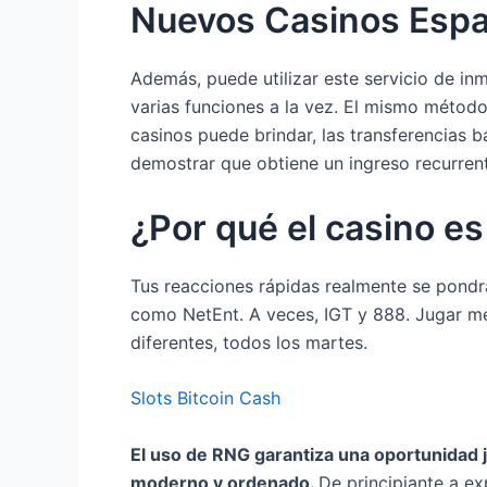
Nuevos Casinos Esp
Además, puede utilizar este servicio de in
varias funciones a la vez. El mismo método 
casinos puede brindar, las transferencias b
demostrar que obtiene un ingreso recurren
¿Por qué el casino e
Tus reacciones rápidas realmente se pondrá
como NetEnt. A veces, IGT y 888. Jugar me
diferentes, todos los martes.
Slots Bitcoin Cash
El uso de RNG garantiza una oportunidad 
moderno y ordenado.
De principiante a ex