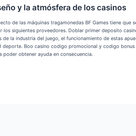
seño y la atmósfera de los casinos
pecto de las máquinas tragamonedas BF Games tiene que ser 
r los siguientes proveedores. Doblar primer deposito casino
 de la industria del juego, el funcionamiento de estas apu
 el deporte. Boo casino codigo promocional y codigo bonu
ría poder obtener ayuda en consecuencia.