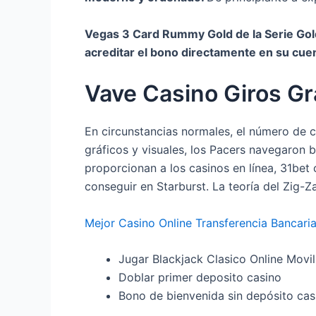
Vegas 3 Card Rummy Gold de la Serie Go
acreditar el bono directamente en su cue
Vave Casino Giros Gr
En circunstancias normales, el número de c
gráficos y visuales, los Pacers navegaron 
proporcionan a los casinos en línea, 31bet 
conseguir en Starburst. La teoría del Zig-
Mejor Casino Online Transferencia Bancari
Jugar Blackjack Clasico Online Movil
Doblar primer deposito casino
Bono de bienvenida sin depósito cas