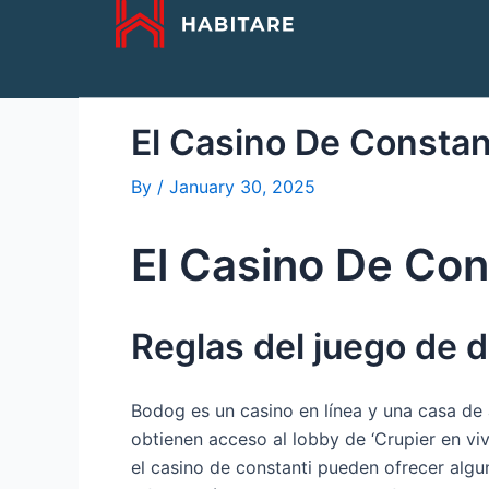
Skip
Post
to
navigation
content
El Casino De Constan
By
/
January 30, 2025
El Casino De Con
Reglas del juego de 
Bodog es un casino en línea y una casa de 
obtienen acceso al lobby de ‘Crupier en viv
el casino de constanti pueden ofrecer alg