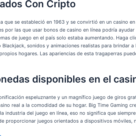
zados Con Cripto
 que se estableció en 1963 y se convirtió en un casino en 
es por las que usar bonos de casino en línea podría ayudar
lemas de juego en el país solo estaba aumentando. Haga cli
Blackjack, sonidos y animaciones realistas para brindar a 
 propios hogares. Las apariencias de esta tragaperras pue
edas disponibles en el casi
nificación espeluznante y un magnífico juego de giros grat
casino real a la comodidad de su hogar. Big Time Gaming c
industria del juego en línea, eso no significa que siempre
 proporcionar juegos orientados a dispositivos móviles, n