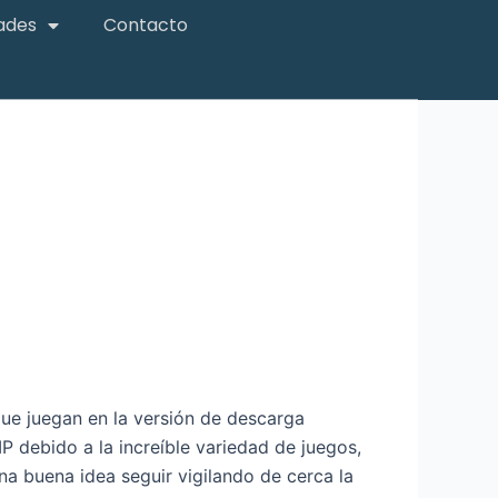
ades
Contacto
que juegan en la versión de descarga
IP debido a la increíble variedad de juegos,
a buena idea seguir vigilando de cerca la