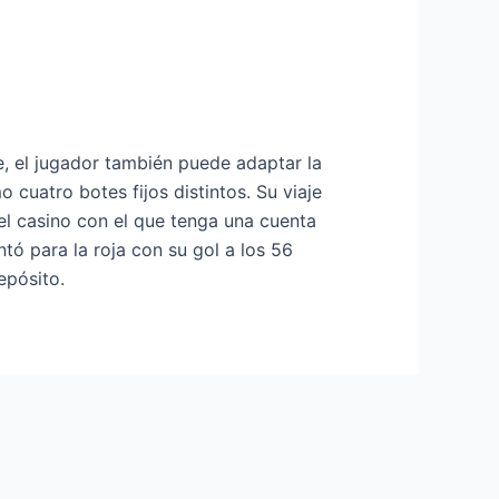
e, el jugador también puede adaptar la
cuatro botes fijos distintos. Su viaje
el casino con el que tenga una cuenta
ó para la roja con su gol a los 56
epósito.