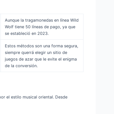
Aunque la tragamonedas en línea Wild
Wolf tiene 50 líneas de pago, ya que
se estableció en 2023.
Estos métodos son una forma segura,
siempre querrá elegir un sitio de
juegos de azar que le evite el enigma
de la conversión.
or el estilo musical oriental. Desde