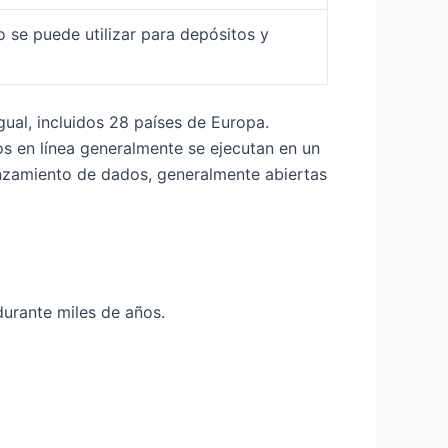
 se puede utilizar para depósitos y
gual, incluidos 28 países de Europa.
os en línea generalmente se ejecutan en un
nzamiento de dados, generalmente abiertas
durante miles de años.