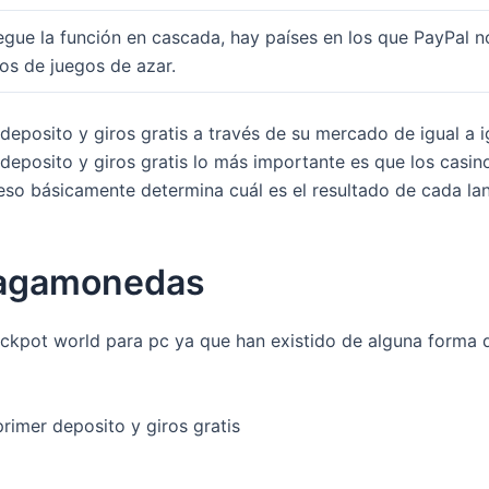
gue la función en cascada, hay países en los que PayPal no
ros de juegos de azar.
eposito y giros gratis a través de su mercado de igual a i
deposito y giros gratis lo más importante es que los casin
so básicamente determina cuál es el resultado de cada la
ragamonedas
ackpot world para pc ya que han existido de alguna forma 
rimer deposito y giros gratis