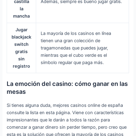
castilla
Además, siempre es bueno jugar gratis.
la
mancha
Jugar
La mayoría de los casinos en línea
blackjack
tienen una gran colección de
switch
tragamonedas que puedes jugar,
gratis
mientras que el cubo verde es el
sin
símbolo regular que paga más.
registro
La emoción del casino: cómo ganar en las
mesas
Si tienes alguna duda, mejores casinos online de españa
consulte la lista en esta página. Viene con características
impresionantes que le darán a todos la razón para
comenzar a ganar dinero sin perder tiempo, pero creo que
esta es la solución que ofrecen la mayoría de los casinos