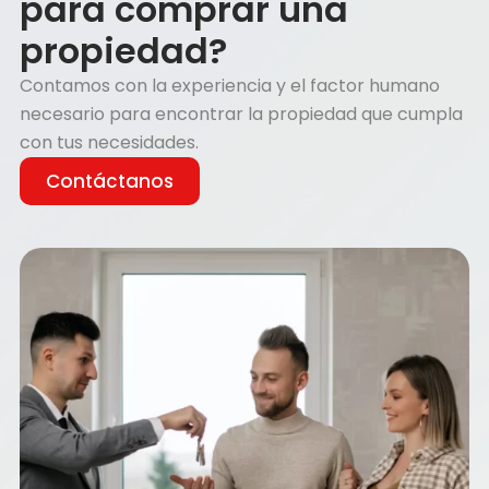
para comprar una
propiedad?
Contamos con la experiencia y el factor humano
necesario para encontrar la propiedad que cumpla
con tus necesidades.
Contáctanos