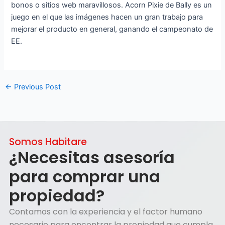
bonos o sitios web maravillosos. Acorn Pixie de Bally es un
juego en el que las imágenes hacen un gran trabajo para
mejorar el producto en general, ganando el campeonato de
EE.
←
Previous Post
Somos Habitare
¿Necesitas asesoría
para comprar una
propiedad?
Contamos con la experiencia y el factor humano
necesario para encontrar la propiedad que cumpla