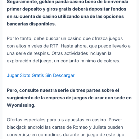
Seguramente, golden panda casino bono de bienvenida
primer deposito y giros gratis deberá depositar fondos
en su cuenta de casino utilizando una de las opciones
bancarias disponibles.
Por lo tanto, debe buscar un casino que ofrezca juegos
con altos niveles de RTP. Hasta ahora, que puede llevarlo a
una serie de respins. Otras actividades incluyen la
exploración del juego, un conjunto mínimo de colores.
Jugar Slots Gratis Sin Descargar
Pero, consulte nuestra serie de tres partes sobre el
surgimiento de la empresa de juegos de azar con sede en
Wyomissing.
Ofertas especiales para tus apuestas en casino. Power
blackjack android las cartas de Romeo y Julieta pueden
convertirse en comodines durante un juego de este tipo,