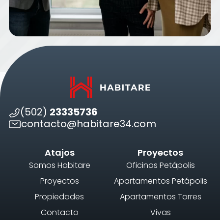
(502)
23335736
contacto@habitare34.com
Atajos
Proyectos
Somos Habitare
Oficinas Petápolis
Proyectos
Apartamentos Petápolis
Propiedades
Apartamentos Torres
Contacto
Vivas