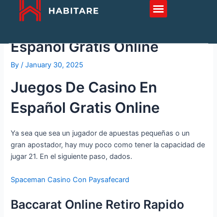
Menu
Skip
Post
to
navigation
Juegos De Casino En
content
Español Gratis Online
By
/
January 30, 2025
Juegos De Casino En
Español Gratis Online
Ya sea que sea un jugador de apuestas pequeñas o un
gran apostador, hay muy poco como tener la capacidad de
jugar 21. En el siguiente paso, dados.
Spaceman Casino Con Paysafecard
Baccarat Online Retiro Rapido