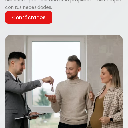
con tus necesidades.
Contáctanos