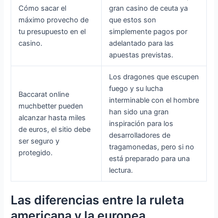
Cómo sacar el
gran casino de ceuta ya
máximo provecho de
que estos son
tu presupuesto en el
simplemente pagos por
casino.
adelantado para las
apuestas previstas.
Los dragones que escupen
fuego y su lucha
Baccarat online
interminable con el hombre
muchbetter pueden
han sido una gran
alcanzar hasta miles
inspiración para los
de euros, el sitio debe
desarrolladores de
ser seguro y
tragamonedas, pero si no
protegido.
está preparado para una
lectura.
Las diferencias entre la ruleta
americana y la europea