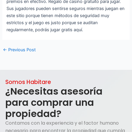
premios en efectivo. Regalo de casino gratuito para jugar.
Sus jugadores pueden sentirse seguros mientras juegan en
este sitio porque tienen métodos de seguridad muy
estrictos y el juego es justo porque se auditan
regularmente, podrás jugar gratis aquí.
←
Previous Post
Somos Habitare
¿Necesitas asesoría
para comprar una
propiedad?
Contamos con la experiencia y el factor humano
necesario para encontrar la propiedad que cumpla