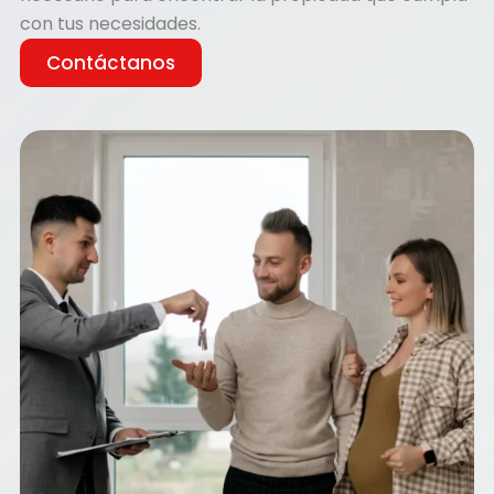
con tus necesidades.
Contáctanos