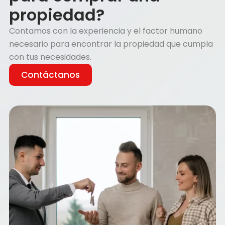
propiedad?
Contamos con la experiencia y el factor humano
necesario para encontrar la propiedad que cumpla
con tus necesidades.
Contáctanos