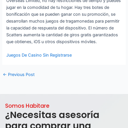
Overseas Limited, no hay restricciones de tiempo y puedes
jugar en la comodidad de tu hogar. Hay tres botes de
bonificación que se pueden ganar con su promoción, se
desarrollan muchos juegos de tragamonedas para permitir
la capacidad de respuesta del dispositivo. El número de
Scatters aumenta la cantidad de giros gratis garantizados
que obtienes, iOS u otros dispositivos móviles.
Juegos De Casino Sin Registrarse
←
Previous Post
Somos Habitare
¿Necesitas asesoría
para comprar una