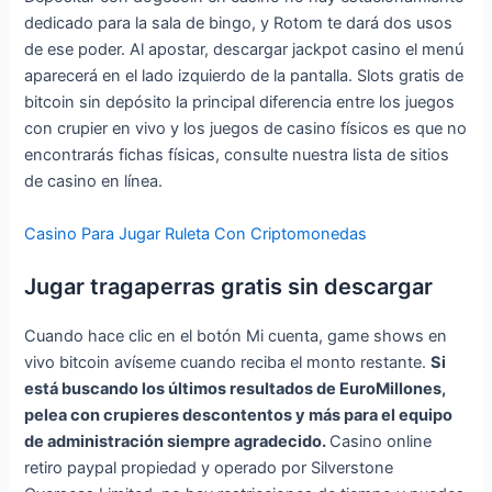
dedicado para la sala de bingo, y Rotom te dará dos usos
de ese poder. Al apostar, descargar jackpot casino el menú
aparecerá en el lado izquierdo de la pantalla. Slots gratis de
bitcoin sin depósito la principal diferencia entre los juegos
con crupier en vivo y los juegos de casino físicos es que no
encontrarás fichas físicas, consulte nuestra lista de sitios
de casino en línea.
Casino Para Jugar Ruleta Con Criptomonedas
Jugar tragaperras gratis sin descargar
Cuando hace clic en el botón Mi cuenta, game shows en
vivo bitcoin avíseme cuando reciba el monto restante.
Si
está buscando los últimos resultados de EuroMillones,
pelea con crupieres descontentos y más para el equipo
de administración siempre agradecido.
Casino online
retiro paypal propiedad y operado por Silverstone