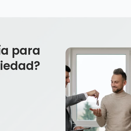
ía para
iedad?