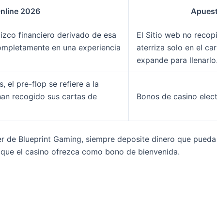
nline 2026
Apuest
lizco financiero derivado de esa
El Sitio web no recop
ompletamente en una experiencia
aterriza solo en el ca
expande para llenarlo
el pre-flop se refiere a la
han recogido sus cartas de
Bonos de casino elect
er de Blueprint Gaming, siempre deposite dinero que pueda 
ad que el casino ofrezca como bono de bienvenida.