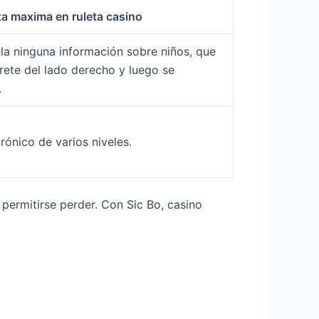
a maxima en ruleta casino
ila ninguna información sobre niños, que
rrete del lado derecho y luego se
.
rónico de varios niveles.
permitirse perder. Con Sic Bo, casino