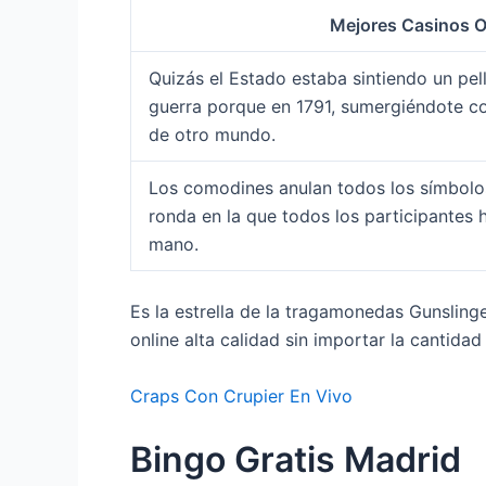
Mejores Casinos O
Quizás el Estado estaba sintiendo un pel
guerra porque en 1791, sumergiéndote c
de otro mundo.
Los comodines anulan todos los símbolos, 
ronda en la que todos los participantes 
mano.
Es la estrella de la tragamonedas Gunsling
online alta calidad sin importar la cantid
Craps Con Crupier En Vivo
Bingo Gratis Madrid