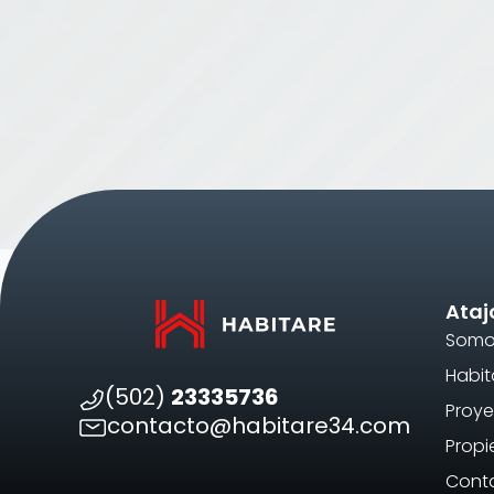
Ataj
Somo
Habit
(502)
23335736
Proye
contacto@habitare34.com
Prop
Cont