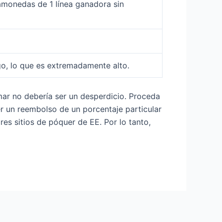
amonedas de 1 línea ganadora sin
go, lo que es extremadamente alto.
ar no debería ser un desperdicio. Proceda
er un reembolso de un porcentaje particular
res sitios de póquer de EE. Por lo tanto,