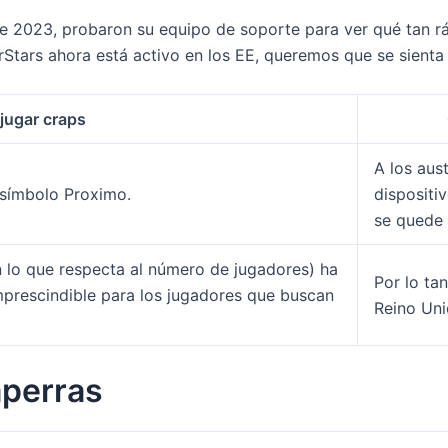
e 2023, probaron su equipo de soporte para ver qué tan r
Stars ahora está activo en los EE, queremos que se sienta 
jugar craps
A los aus
 símbolo Proximo.
dispositi
se quede 
en lo que respecta al número de jugadores) ha
Por lo ta
prescindible para los jugadores que buscan
Reino Uni
aperras