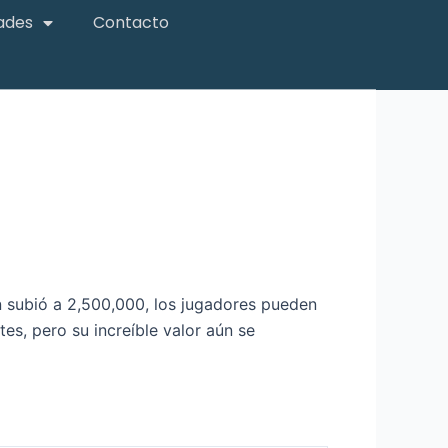
ades
Contacto
n subió a 2,500,000, los jugadores pueden
es, pero su increíble valor aún se