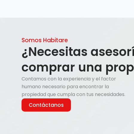
Somos Habitare
¿Necesitas asesor
comprar una prop
Contamos con la experiencia y el factor
humano necesario para encontrar la
propiedad que cumpla con tus necesidades.
Contáctanos