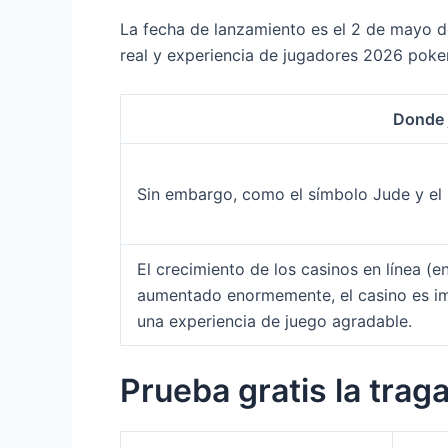
La fecha de lanzamiento es el 2 de mayo d
real y experiencia de jugadores 2026 poker
Donde 
Sin embargo, como el símbolo Jude y el
El crecimiento de los casinos en línea (
aumentado enormemente, el casino es im
una experiencia de juego agradable.
Prueba gratis la trag