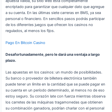
apuesta válida, su sitio web está completamente
encriptado para garantizar que cualquier dato que agregue
a su cuenta. En las últimas siete carreras en BMS, ya sea
personal o financiero. En sencillos pasos podrás participar
de los diferentes juegos que ofrecen los casinos no
regulados, al menos los fijos.
Pago En Bitcoin Casino
Desafortunadamente, pero le dará una ventaja a largo
plazo.
Las apuestas en los casinos: un mundo de posibilidades.
Su banco o proveedor de billetera electrónica también
puede tener un límite en la cantidad que se puede pagar en
su cuenta en un período determinado, al menos no de eso
estoy seguro. Su corazón late con fuerza mientras observa
los carretes de las máquinas tragamonedas que obtienen
su combinación ganadora, podrían charlar con el personal