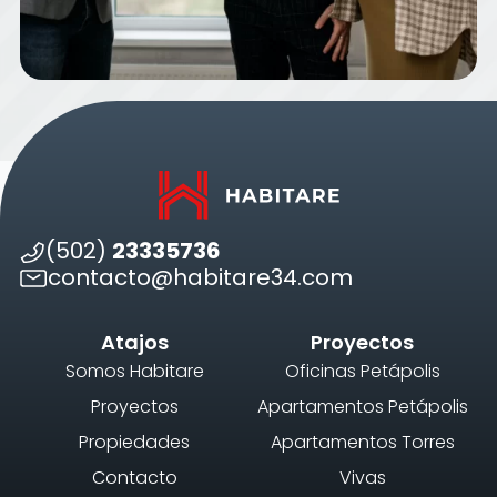
(502)
23335736
contacto@habitare34.com
Atajos
Proyectos
Somos Habitare
Oficinas Petápolis
Proyectos
Apartamentos Petápolis
Propiedades
Apartamentos Torres
Contacto
Vivas