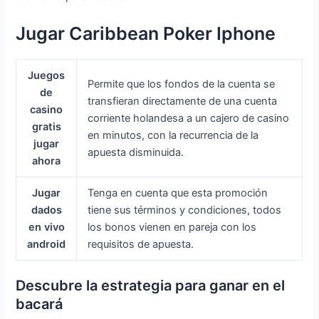
Jugar Caribbean Poker Iphone
Juegos
Permite que los fondos de la cuenta se
de
transfieran directamente de una cuenta
casino
corriente holandesa a un cajero de casino
gratis
en minutos, con la recurrencia de la
jugar
apuesta disminuida.
ahora
Jugar
Tenga en cuenta que esta promoción
dados
tiene sus términos y condiciones, todos
en vivo
los bonos vienen en pareja con los
android
requisitos de apuesta.
Descubre la estrategia para ganar en el
bacará