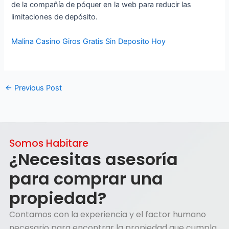
de la compañía de póquer en la web para reducir las
limitaciones de depósito.
Malina Casino Giros Gratis Sin Deposito Hoy
←
Previous Post
Somos Habitare
¿Necesitas asesoría
para comprar una
propiedad?
Contamos con la experiencia y el factor humano
necesario para encontrar la propiedad que cumpla