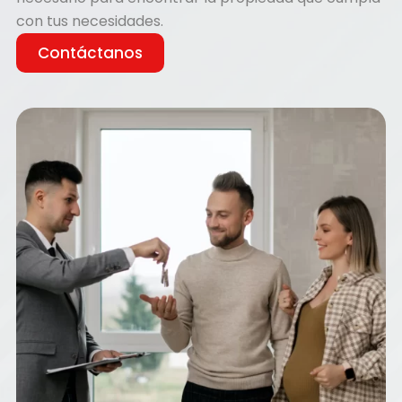
con tus necesidades.
Contáctanos