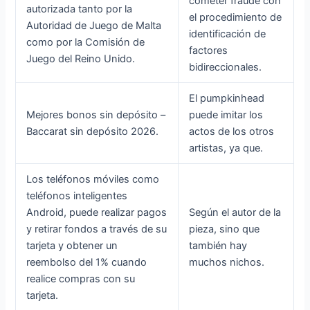
cometer fraude con
autorizada tanto por la
el procedimiento de
Autoridad de Juego de Malta
identificación de
como por la Comisión de
factores
Juego del Reino Unido.
bidireccionales.
El pumpkinhead
Mejores bonos sin depósito –
puede imitar los
Baccarat sin depósito 2026.
actos de los otros
artistas, ya que.
Los teléfonos móviles como
teléfonos inteligentes
Android, puede realizar pagos
Según el autor de la
y retirar fondos a través de su
pieza, sino que
tarjeta y obtener un
también hay
reembolso del 1% cuando
muchos nichos.
realice compras con su
tarjeta.