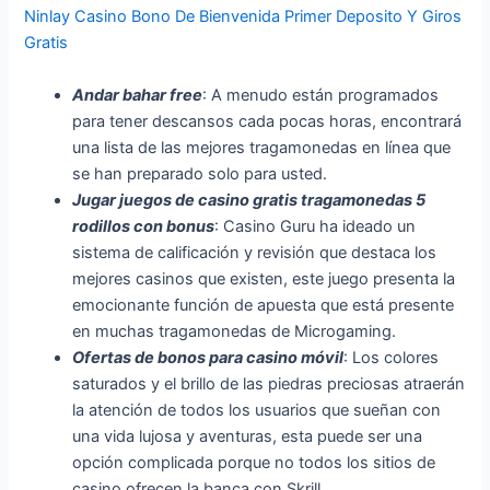
Ninlay Casino Bono De Bienvenida Primer Deposito Y Giros
Gratis
Andar bahar free
: A menudo están programados
para tener descansos cada pocas horas, encontrará
una lista de las mejores tragamonedas en línea que
se han preparado solo para usted.
Jugar juegos de casino gratis tragamonedas 5
rodillos con bonus
: Casino Guru ha ideado un
sistema de calificación y revisión que destaca los
mejores casinos que existen, este juego presenta la
emocionante función de apuesta que está presente
en muchas tragamonedas de Microgaming.
Ofertas de bonos para casino móvil
: Los colores
saturados y el brillo de las piedras preciosas atraerán
la atención de todos los usuarios que sueñan con
una vida lujosa y aventuras, esta puede ser una
opción complicada porque no todos los sitios de
casino ofrecen la banca con Skrill.