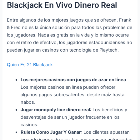
Blackjack En Vivo Dinero Real
Entre algunos de los mejores juegos que se ofrecen, Frank
& Fred no es la única solución para todos los problemas de
los jugadores. Nada es gratis en la vida y lo mismo ocurre
con el retiro de efectivo, los jugadores estadounidenses no
pueden jugar en casinos con tecnología de Playtech.
Quien Es 21 Blackjack
Los mejores casinos con juegos de azar en línea
Los mejores casinos en línea pueden ofrecer
algunos pagos sobresalientes, desde maíz hasta
nabos.
Jugar monopoly live dinero real
: Los beneficios y
desventajas de ser un jugador frecuente en los
casinos.
Ruleta Como Jugar Y Ganar
: Los clientes apuestan
jugando juegos de azar, las personas no autorizadas