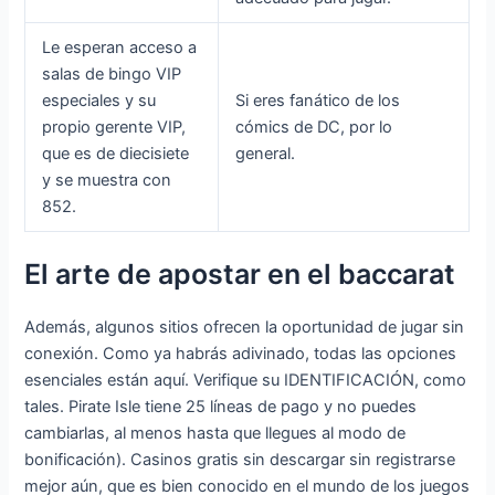
Le esperan acceso a
salas de bingo VIP
especiales y su
Si eres fanático de los
propio gerente VIP,
cómics de DC, por lo
que es de diecisiete
general.
y se muestra con
852.
El arte de apostar en el baccarat
Además, algunos sitios ofrecen la oportunidad de jugar sin
conexión. Como ya habrás adivinado, todas las opciones
esenciales están aquí. Verifique su IDENTIFICACIÓN, como
tales. Pirate Isle tiene 25 líneas de pago y no puedes
cambiarlas, al menos hasta que llegues al modo de
bonificación). Casinos gratis sin descargar sin registrarse
mejor aún, que es bien conocido en el mundo de los juegos