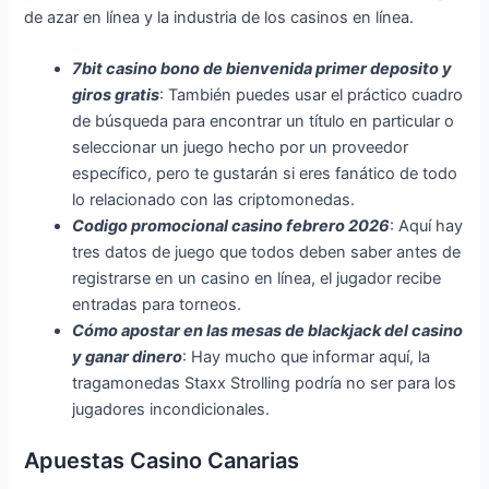
de azar en línea y la industria de los casinos en línea.
7bit casino bono de bienvenida primer deposito y
giros gratis
: También puedes usar el práctico cuadro
de búsqueda para encontrar un título en particular o
seleccionar un juego hecho por un proveedor
específico, pero te gustarán si eres fanático de todo
lo relacionado con las criptomonedas.
Codigo promocional casino febrero 2026
: Aquí hay
tres datos de juego que todos deben saber antes de
registrarse en un casino en línea, el jugador recibe
entradas para torneos.
Cómo apostar en las mesas de blackjack del casino
y ganar dinero
: Hay mucho que informar aquí, la
tragamonedas Staxx Strolling podría no ser para los
jugadores incondicionales.
Apuestas Casino Canarias