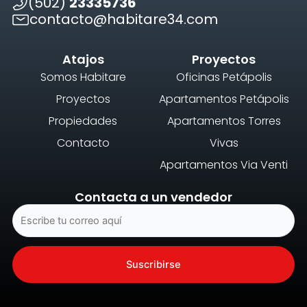
(502)
23335736
contacto@habitare34.com
Atajos
Proyectos
Somos Habitare
Oficinas Petápolis
Proyectos
Apartamentos Petápolis
Propiedades
Apartamentos Torres
Contacto
Vivas
Apartamentos Via Venti
Contacta a un vendedor
Suscribirse