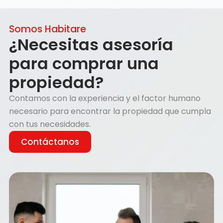
Somos Habitare
¿Necesitas asesoría
para comprar una
propiedad?
Contamos con la experiencia y el factor humano
necesario para encontrar la propiedad que cumpla
con tus necesidades.
Contáctanos