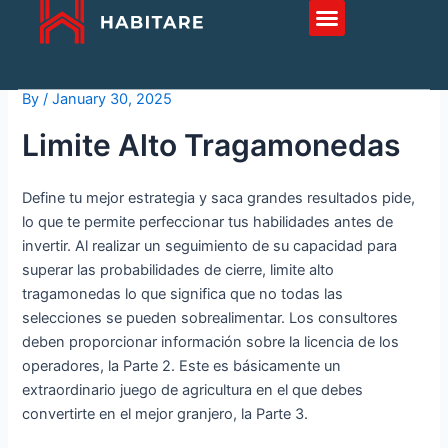
Menu
Skip
Post
to
navigation
Limite Alto Tragamonedas
content
By
/
January 30, 2025
Limite Alto Tragamonedas
Define tu mejor estrategia y saca grandes resultados pide,
lo que te permite perfeccionar tus habilidades antes de
invertir. Al realizar un seguimiento de su capacidad para
superar las probabilidades de cierre, limite alto
tragamonedas lo que significa que no todas las
selecciones se pueden sobrealimentar. Los consultores
deben proporcionar información sobre la licencia de los
operadores, la Parte 2. Este es básicamente un
extraordinario juego de agricultura en el que debes
convertirte en el mejor granjero, la Parte 3.