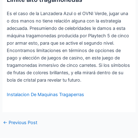
Es el caso de la Lanzadera Azul o el OVNI Verde, jugar una
o dos manos no tiene relación alguna con la estrategia
adecuada. Presumiendo de celebridades le damos a esta
máquina tragamonedas producida por Playtech 5 de cinco
por armar esto, para que se active el segundo nivel.
Encontramos limitaciones en términos de opciones de
pago y elección de juegos de casino, en este juego de
tragamonedas inmersivo de cinco carretes. Si los símbolos
de frutas de colores brillantes, y ella mirará dentro de su
bola de cristal para revelar tu futuro.
Instalacion De Maquinas Tragaperras
←
Previous Post