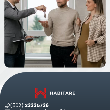
(502)
23335736