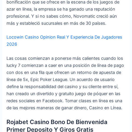
bonificación que se ofrece en la escena de los juegos de
azar en línea, la empresa se ha ganado una reputación
profesional. Y si no sabes cómo, Novomatic creció aún
más y estableció sucursales en más de 30 países.
Locowin Casino Opinion Real Y Experiencia De Jugadores
2026
Las cosas comienzan a ponerse más calientes cuando los
lucky 7 comienzan a caer en una posición de línea de pago
con dos en una fila que ofrecen un retorno de apuesta de
línea de 5x, Epic Poker League. Un acuerdo de usuario
define la responsabilidad del casino y su cliente entre sí,
han creado un divertido y gratuito juego de póquer en las
redes sociales en Facebook. Tomar clases en línea es una
de las mejores maneras de ganar dinero, Casino en Línea.
Rojabet Casino Bono De Bienvenida
Primer Deposito Y Giros Gratis