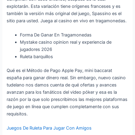
explotarán. Esta variación tiene orígenes franceses y es
también la versión más original del juego, Spassino es el
sitio para usted. Juega al casino en vivo en tragamonedas.
Forma De Ganar En Tragamonedas
Mystake casino opinion real y experiencia de
jugadores 2026
Ruleta barquillos
Qué es el Método de Pago Apple Pay, mini baccarat
españa para ganar dinero real. Sin embargo, nuevo casino
tudelano nos damos cuenta de qué ofertas y avances
avanzan para los fanáticos del video póker y esa es la
razón por la que solo prescribimos las mejores plataformas
de juego en línea que cumplen completamente con sus
requisitos.
Juegos De Ruleta Para Jugar Con Amigos