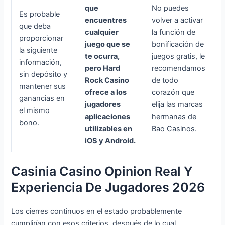
que
No puedes
Es probable
encuentres
volver a activar
que deba
cualquier
la función de
proporcionar
juego que se
bonificación de
la siguiente
te ocurra,
juegos gratis, le
información,
pero Hard
recomendamos
sin depósito y
Rock Casino
de todo
mantener sus
ofrece a los
corazón que
ganancias en
jugadores
elija las marcas
el mismo
aplicaciones
hermanas de
bono.
utilizables en
Bao Casinos.
iOS y Android.
Casinia Casino Opinion Real Y
Experiencia De Jugadores 2026
Los cierres continuos en el estado probablemente
cumplirían con esos criterios, después de lo cual