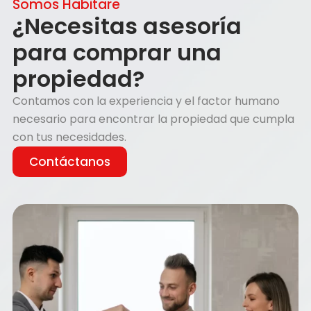
Somos Habitare
¿Necesitas asesoría
para comprar una
propiedad?
Contamos con la experiencia y el factor humano
necesario para encontrar la propiedad que cumpla
con tus necesidades.
Contáctanos