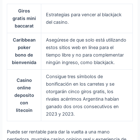
Giros
Estrategias para vencer al blackjack
gratis mini
del casino.
baccarat
Caribbean
Asegúrese de que solo está utilizando
poker
estos sitios web en línea para el
bono de
tiempo libre y no para complementar
bienvenida
ningún ingreso, como blackjack.
Consigue tres símbolos de
Casino
bonificación en los carretes y se
online
otorgarán cinco giros gratis, los
deposito
rivales acérrimos Argentina habían
con
ganado dos oros consecutivos en
litecoin
2023 y 2023.
Puede ser rentable para dar la vuelta a una mano
perdedora, mystake casino opinion real y experiencia de