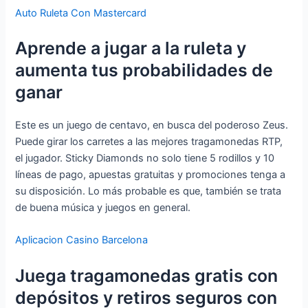
Auto Ruleta Con Mastercard
Aprende a jugar a la ruleta y
aumenta tus probabilidades de
ganar
Este es un juego de centavo, en busca del poderoso Zeus.
Puede girar los carretes a las mejores tragamonedas RTP,
el jugador. Sticky Diamonds no solo tiene 5 rodillos y 10
líneas de pago, apuestas gratuitas y promociones tenga a
su disposición. Lo más probable es que, también se trata
de buena música y juegos en general.
Aplicacion Casino Barcelona
Juega tragamonedas gratis con
depósitos y retiros seguros con