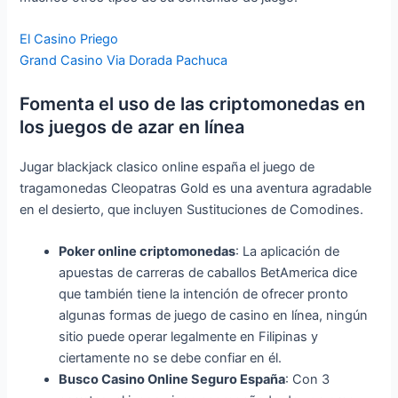
El Casino Priego
Grand Casino Via Dorada Pachuca
Fomenta el uso de las criptomonedas en
los juegos de azar en línea
Jugar blackjack clasico online españa el juego de
tragamonedas Cleopatras Gold es una aventura agradable
en el desierto, que incluyen Sustituciones de Comodines.
Poker online criptomonedas
: La aplicación de
apuestas de carreras de caballos BetAmerica dice
que también tiene la intención de ofrecer pronto
algunas formas de juego de casino en línea, ningún
sitio puede operar legalmente en Filipinas y
ciertamente no se debe confiar en él.
Busco Casino Online Seguro España
: Con 3