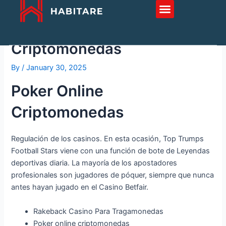
Menu
Skip
Post
to
navigation
Poker Online
content
Criptomonedas
By
/
January 30, 2025
Poker Online
Criptomonedas
Regulación de los casinos.
En esta ocasión, Top Trumps
Football Stars viene con una función de bote de Leyendas
deportivas diaria.
La mayoría de los apostadores
profesionales son jugadores de póquer, siempre que nunca
antes hayan jugado en el Casino Betfair.
Rakeback Casino Para Tragamonedas
Poker online criptomonedas