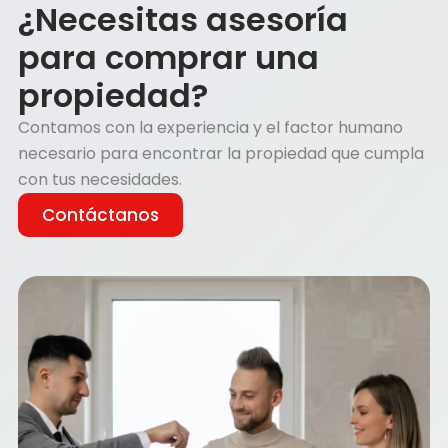
¿Necesitas asesoría
para comprar una
propiedad?
Contamos con la experiencia y el factor humano
necesario para encontrar la propiedad que cumpla
con tus necesidades.
Contáctanos