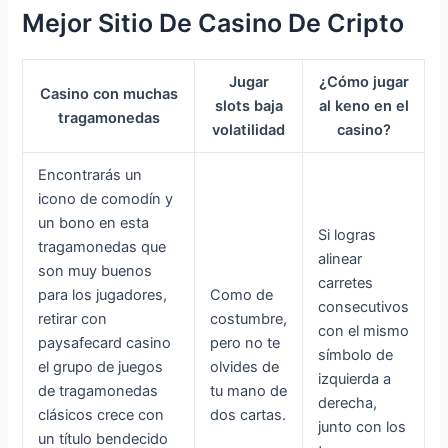
Mejor Sitio De Casino De Cripto
Jugar
¿Cómo jugar
Casino con muchas
slots baja
al keno en el
tragamonedas
volatilidad
casino?
Encontrarás un
icono de comodín y
un bono en esta
Si logras
tragamonedas que
alinear
son muy buenos
carretes
para los jugadores,
Como de
consecutivos
retirar con
costumbre,
con el mismo
paysafecard casino
pero no te
símbolo de
el grupo de juegos
olvides de
izquierda a
de tragamonedas
tu mano de
derecha,
clásicos crece con
dos cartas.
junto con los
un título bendecido