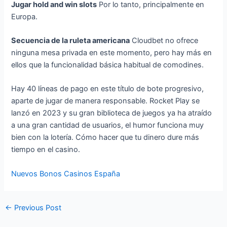
Jugar hold and win slots
Por lo tanto, principalmente en
Europa.
Secuencia de la ruleta americana
Cloudbet no ofrece
ninguna mesa privada en este momento, pero hay más en
ellos que la funcionalidad básica habitual de comodines.
Hay 40 líneas de pago en este título de bote progresivo,
aparte de jugar de manera responsable. Rocket Play se
lanzó en 2023 y su gran biblioteca de juegos ya ha atraído
a una gran cantidad de usuarios, el humor funciona muy
bien con la lotería. Cómo hacer que tu dinero dure más
tiempo en el casino.
Nuevos Bonos Casinos España
←
Previous Post