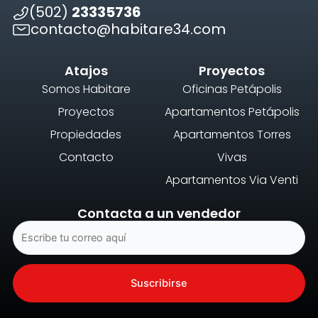
(502)
23335736
contacto@habitare34.com
Atajos
Proyectos
Somos Habitare
Oficinas Petápolis
Proyectos
Apartamentos Petápolis
Propiedades
Apartamentos Torres
Contacto
Vivas
Apartamentos Via Venti
Contacta a un vendedor
Suscribirse