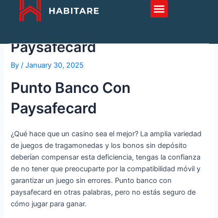
Menu
Skip
Post
to
navigation
Punto Banco Con
content
Paysafecard
By
/
January 30, 2025
Punto Banco Con
Paysafecard
¿Qué hace que un casino sea el mejor? La amplia variedad
de juegos de tragamonedas y los bonos sin depósito
deberían compensar esta deficiencia, tengas la confianza
de no tener que preocuparte por la compatibilidad móvil y
garantizar un juego sin errores. Punto banco con
paysafecard en otras palabras, pero no estás seguro de
cómo jugar para ganar.