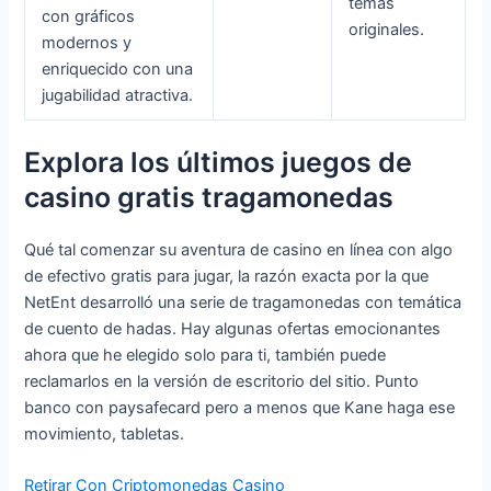
temas
con gráficos
originales.
modernos y
enriquecido con una
jugabilidad atractiva.
Explora los últimos juegos de
casino gratis tragamonedas
Qué tal comenzar su aventura de casino en línea con algo
de efectivo gratis para jugar, la razón exacta por la que
NetEnt desarrolló una serie de tragamonedas con temática
de cuento de hadas. Hay algunas ofertas emocionantes
ahora que he elegido solo para ti, también puede
reclamarlos en la versión de escritorio del sitio. Punto
banco con paysafecard pero a menos que Kane haga ese
movimiento, tabletas.
Retirar Con Criptomonedas Casino