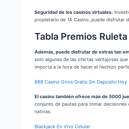
Seguridad de los casinos virtuales.
Investi
propietario de 1A Casino, puede disfrutar 
Tabla Premios Ruleta
Además, puede disfrutar de extras tan emo
solo algunas de las ofertas ventajosas qu
importa a la hora de hacer el hechizo perf
888 Casino Giros Gratis Sin Deposito Hoy
El casino también ofrece más de 5000 jue
conjunto de pautas para tomar decisiones d
nativas.
Blackjack En Vivo Celular