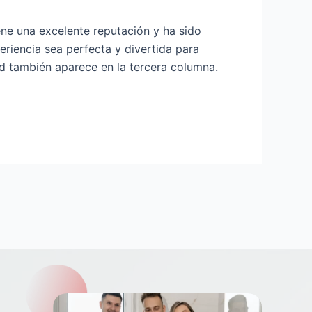
ne una excelente reputación y ha sido
riencia sea perfecta y divertida para
ld también aparece en la tercera columna.