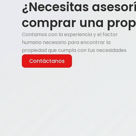
¿Necesitas asesor
comprar una prop
Contamos con la experiencia y el factor
humano necesario para encontrar la
propiedad que cumpla con tus necesidades.
Contáctanos