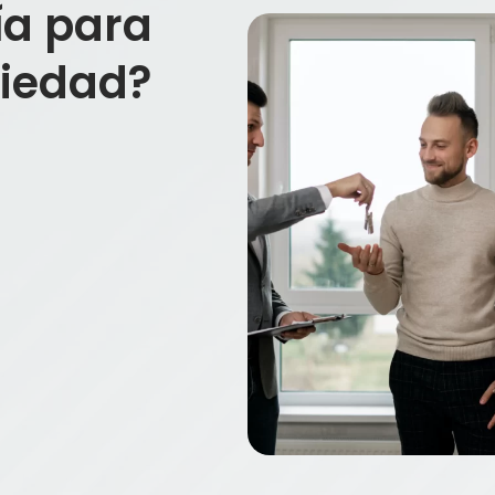
ía para
iedad?