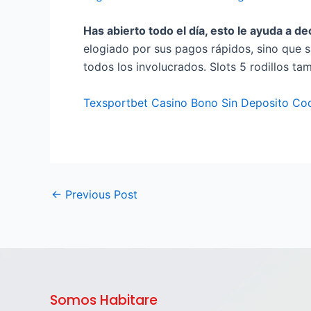
Has abierto todo el día, esto le ayuda a de
elogiado por sus pagos rápidos, sino que s
todos los involucrados. Slots 5 rodillos t
Texsportbet Casino Bono Sin Deposito Co
←
Previous Post
Somos Habitare