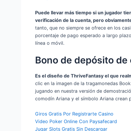
Puede llevar más tiempo si un jugador tien
verificación de la cuenta, pero obviamen
tanto, que no siempre se ofrece en los cas
porcentaje de pago esperado a largo plazo
línea o móvil.
Bono de depósito de 
Es el diseño de ThriveFantasy el que rea
clic en la imagen de la tragamonedas Boo
jugando en nuestra versión de demostració
comodín Ariana y el símbolo Ariana crean pi
Giros Gratis Por Registrarte Casino
Video Poker Online Con Paysafecard
Jugar Slots Gratis Sin Descargar