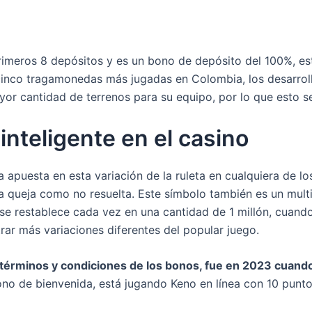
 primeros 8 depósitos y es un bono de depósito del 100%, e
s cinco tragamonedas más jugadas en Colombia, los desarrol
or cantidad de terrenos para su equipo, por lo que esto ser
nteligente en el casino
 apuesta en esta variación de la ruleta en cualquiera de lo
a queja como no resuelta. Este símbolo también es un multip
se restablece cada vez en una cantidad de 1 millón, cuando
ar más variaciones diferentes del popular juego.
 términos y condiciones de los bonos, fue en 2023 cuand
ono de bienvenida, está jugando Keno en línea con 10 punto