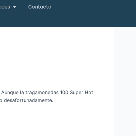
ades
Contacto
o. Aunque la tragamonedas 100 Super Hot
ido desafortunadamente.