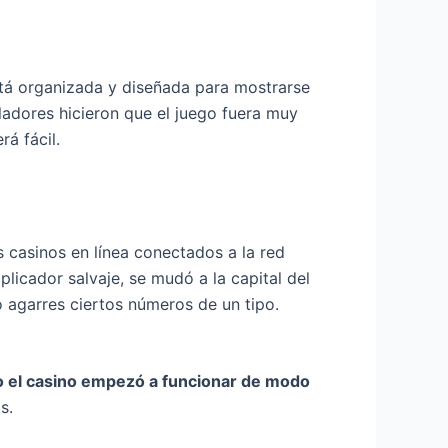
stá organizada y diseñada para mostrarse
ladores hicieron que el juego fuera muy
á fácil.
s casinos en línea conectados a la red
licador salvaje, se mudó a la capital del
 agarres ciertos números de un tipo.
o el casino empezó a funcionar de modo
s.