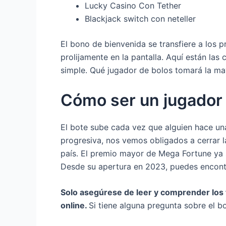
Lucky Casino Con Tether
Blackjack switch con neteller
El bono de bienvenida se transfiere a los
prolijamente en la pantalla. Aquí están la
simple. Qué jugador de bolos tomará la may
Cómo ser un jugador i
El bote sube cada vez que alguien hace una
progresiva, nos vemos obligados a cerrar l
país. El premio mayor de Mega Fortune ya 
Desde su apertura en 2023, puedes encontr
Solo asegúrese de leer y comprender los
online.
Si tiene alguna pregunta sobre el b