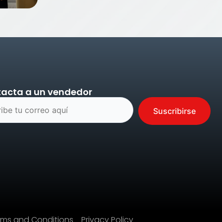
acta a un vendedor
Suscribirse
rms and Conditions
Privacy Policy