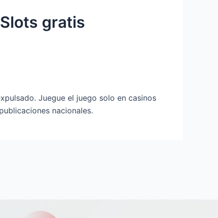
Slots gratis
expulsado. Juegue el juego solo en casinos
publicaciones nacionales.