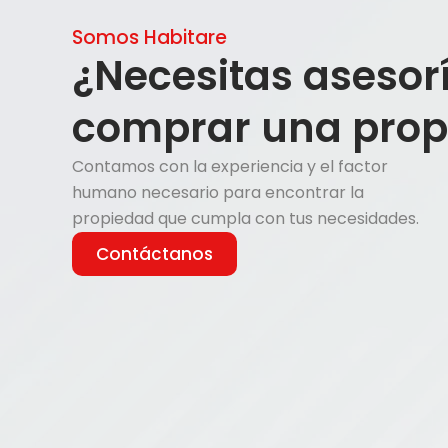
Somos Habitare
¿Necesitas asesor
comprar una prop
Contamos con la experiencia y el factor
humano necesario para encontrar la
propiedad que cumpla con tus necesidades.
Contáctanos