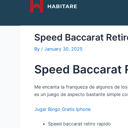
Skip
Post
to
navigation
content
Speed Baccarat Retir
By
/
January 30, 2025
Speed Baccarat R
Me encanta la franqueza de algunos de los
es un juego de aspecto bastante simple con
Jugar Bingo Gratis Iphone
Speed baccarat retiro rapido