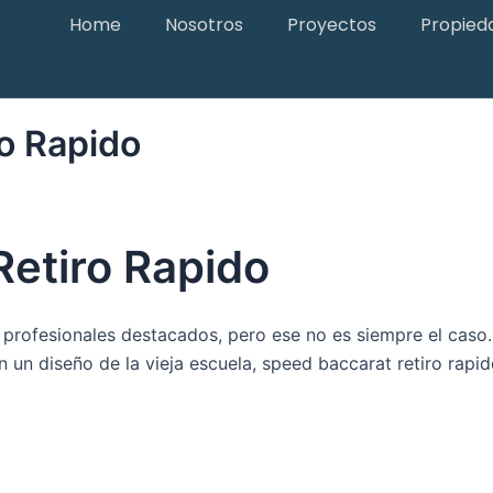
Home
Nosotros
Proyectos
Propied
o Rapido
etiro Rapido
 profesionales destacados, pero ese no es siempre el cas
 un diseño de la vieja escuela, speed baccarat retiro rap