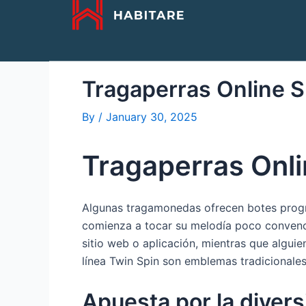
Skip
Post
to
navigation
content
Tragaperras Online S
By
/
January 30, 2025
Tragaperras Onli
Algunas tragamonedas ofrecen botes progre
comienza a tocar su melodía poco convenci
sitio web o aplicación, mientras que algu
línea Twin Spin son emblemas tradicionales
Apuesta por la divers