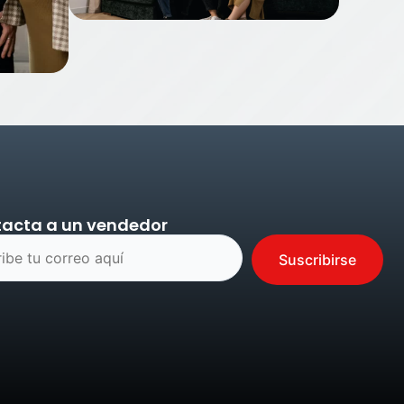
acta a un vendedor
Suscribirse