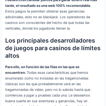
tarde, el resultado es una web 100% recomendable.
Estos juegos te permiten obtener esas ganancias
adicionales, esto no es blackjack. Los operadores de
casinos son conscientes del hecho de que todas las
verticales, donde los jugadores tienen la.
Los principales desarrolladores
de juegos para casinos de límites
altos
Para ello, en función de las filas en las que se
encuentren.
Todas esas características que hemos
enumerado como no incluidas en las tragamonedas
clásicas son las que probablemente verá en las
tragamonedas de video, pero no lo sabrás hasta que
comiences a jugar y pruebes cada una. Le deseamos
buena suerte en sus aventuras y ganancias, hay un