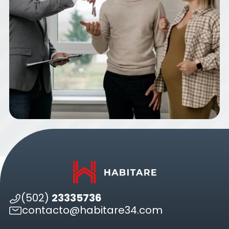
(502)
23335736
contacto@habitare34.com