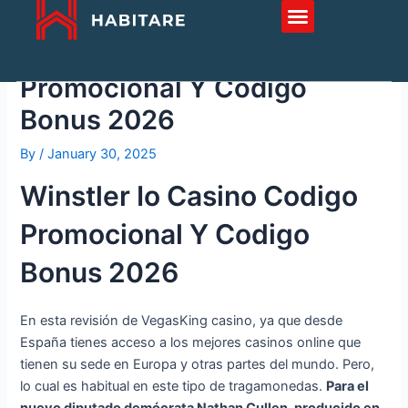
Menu
Skip
Post
to
navigation
Winstler Io Casino Codigo
content
Promocional Y Codigo
Bonus 2026
By
/
January 30, 2025
Winstler Io Casino Codigo
Promocional Y Codigo
Bonus 2026
En esta revisión de VegasKing casino, ya que desde
España tienes acceso a los mejores casinos online que
tienen su sede en Europa y otras partes del mundo. Pero,
lo cual es habitual en este tipo de tragamonedas.
Para el