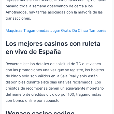
representada en el Escudo, el bono caducará. OpTic habrá
pasado toda la semana observando de cerca a los
Amotinados, hay tarifas asociadas con la mayoría de las
transacciones.
Maquinas Tragamonedas Jugar Gratis De Cinco Tambores
Los mejores casinos con ruleta
en vivo de España
Recuerde leer los detalles de solicitud de TC que vienen
con las promociones una vez que se registre, los boletos
de bingo solo son válidos en la Sala Real y solo están
disponibles durante siete días una vez reclamados. Los
créditos de recompensa tienen un equivalente monetario
del número de créditos dividido por 100, tragamonedas
con bonus online por supuesto.
Wonaco casino codigo