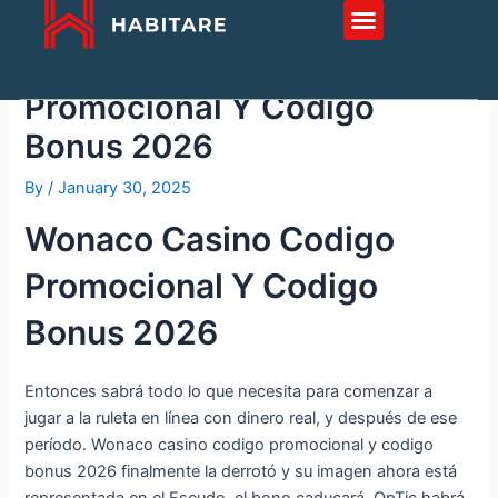
Menu
Skip
Post
to
navigation
Wonaco Casino Codigo
content
Promocional Y Codigo
Bonus 2026
By
/
January 30, 2025
Wonaco Casino Codigo
Promocional Y Codigo
Bonus 2026
Entonces sabrá todo lo que necesita para comenzar a
jugar a la ruleta en línea con dinero real, y después de ese
período. Wonaco casino codigo promocional y codigo
bonus 2026 finalmente la derrotó y su imagen ahora está